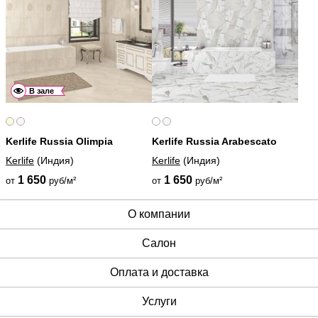
В зале
Kerlife Russia Olimpia
Kerlife Russia Arabescato
Kerlife
(Индия)
Kerlife
(Индия)
1 650
1 650
от
руб/м²
от
руб/м²
О компании
Cалон
Оплата и доставка
Услуги