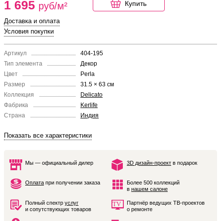
1 695
Купить
руб/м²
Доставка и оплата
Условия покупки
Артикул
404-195
Тип элемента
Декор
Цвет
Perla
Размер
31.5 × 63 см
Коллекция
Delicato
Фабрика
Kerlife
Страна
Индия
Показать все характеристики
Мы — официальный дилер
3D дизайн-проект
в подарок
Оплата
при получении заказа
Более 500 коллекций
в
нашем салоне
Полный спектр
услуг
Партнёр ведущих ТВ-проектов
и сопутствующих товаров
о ремонте