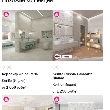
Похожие коллекции
В зале
Керлайф Onice Perla
Kerlife Russia Calacatta
Bianco
Kerlife
(Индия)
Kerlife
(Индия)
1 650
от
руб/м²
1 250
от
руб/м²