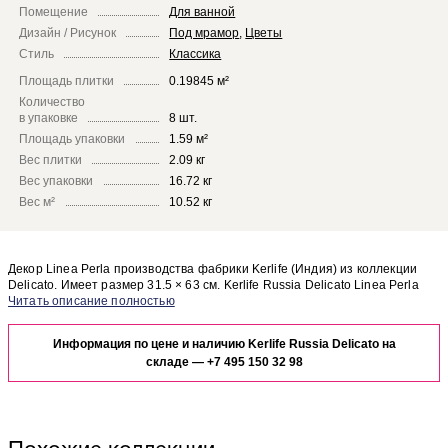
Помещение
Для ванной
Дизайн / Рисунок
Под мрамор
,
Цветы
Стиль
Классика
Площадь плитки
0.19845 м²
Количество
в упаковке
8 шт.
Площадь упаковки
1.59 м²
Вес плитки
2.09 кг
Вес упаковки
16.72 кг
Вес м²
10.52 кг
Декор Linea Perla производства фабрики Kerlife (Индия) из коллекции
Delicato. Имеет размер 31.5 × 63 см. Kerlife Russia Delicato Linea Perla
отлично сочетается с другими элементами коллекции Delicato.
Чтобы представить, как декор Linea Perla будет выглядеть в отделке
Вашего помещения, закажите бесплатный дизайн-проект с
Информация по цене и наличию Kerlife Russia Delicato на
использованием элементов коллекции Kerlife Delicato.
складе —
+7 495 150 32 98