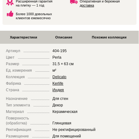
Расширенная гарантия
Оперативная и бережная
на плитку — 1 год
доставка
Более 1000 довольных
клиентов ежемесячно
Характеристики
Описание
Похожие коллекции
Артикул
404-195
Цвет
Perla
Размер
31.5 × 63 см
Ед. измерения
м²
Коллекция
Delicato
Фабрика
Kerlife
Страна
Индия
Назначение
Для стен
Тип элемента
Декор
Материал
Керамическая
Поверхность
(обработка)
Глянцевая
Ректификация
Не ректифицированный
Размещение
Для помещений