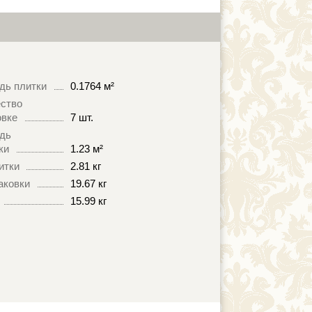
дь плитки
0.1764 м²
ство
овке
7 шт.
дь
ки
1.23 м²
итки
2.81 кг
аковки
19.67 кг
15.99 кг