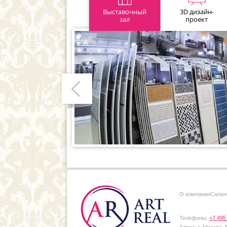
Выставочный
3D дизайн-
зал
проект
Предыдущий
О компании
Cалон
Телефоны:
+7 495