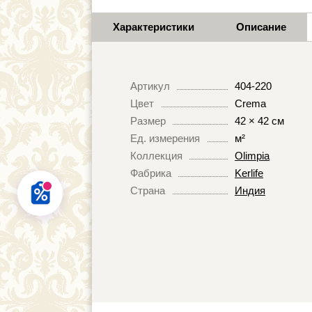
Характеристики
Описание
Артикул
404-220
Цвет
Crema
Размер
42 × 42 см
Ед. измерения
м²
Коллекция
Olimpia
Фабрика
Kerlife
Страна
Индия