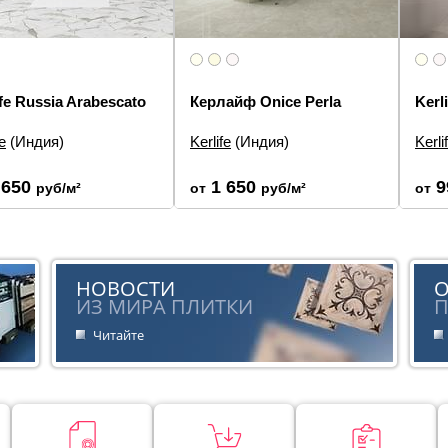
ife Russia Arabescato
Керлайф Onice Perla
Kerl
fe
(Индия)
Kerlife
(Индия)
Kerli
еры:
63×63, 31.5×63,
Размеры:
63×63, 31.5×63,
Разм
, 29.4×29.4, 7.5×63
42×42, 30×30
Типы
 650
1 650
9
руб/м²
от
руб/м²
от
элементов:
Декор,
Типы элементов:
Настенная
плит
р, Мозаика, Напольная
плитка, Декор, Панно, Мозаика,
Диза
а, Настенная плитка,
Напольная плитка
о
Стил
Дизайн:
Под мрамор, Цветы
н:
Под мрамор
Стиль:
Классика
НОВОСТИ
:
Классика
ИЗ МИРА ПЛИТКИ
П
Читайте