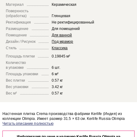
Материал
Керамическая
Поверхность
(обработка)
Глянцевая
Ректификация
Не ректифицированный
Размещение
Для помещений
Помещение
Для ванной
Дизайн / Рисунок
Под мрамор
Стиль
Классика
Площадь плитки
0.19845 м²
Количество
в упаковке
6 шт.
Площадь упаковки
6 м²
Вес плитки
0.57 кг
Вес упаковки
3.42 кг
Вес м²
0.57 кг
Настенная плитка Crema производства фабрики Kerlife (Индия) из
коллекции Olimpia. Имеет размер 31.5 × 63 см. Kerlife Russia Olimpia
Crema отлично сочетается с другими элементами коллекции Olimpia.
Чтобы представить, как настенная плитка Crema будет выглядеть в
отделке Вашего помещения, закажите бесплатный дизайн-проект с
Информация по цене и наличию Kerlife Russia Olimpia на