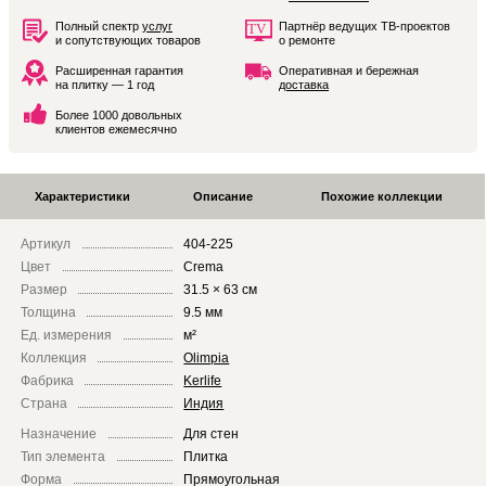
Полный спектр
услуг
Партнёр ведущих ТВ-проектов
и сопутствующих товаров
о ремонте
Расширенная гарантия
Оперативная и бережная
на плитку — 1 год
доставка
Более 1000 довольных
клиентов ежемесячно
Характеристики
Описание
Похожие коллекции
Артикул
404-225
Цвет
Crema
Размер
31.5 × 63 см
Толщина
9.5 мм
Ед. измерения
м²
Коллекция
Olimpia
Фабрика
Kerlife
Страна
Индия
Назначение
Для стен
Тип элемента
Плитка
Форма
Прямоугольная