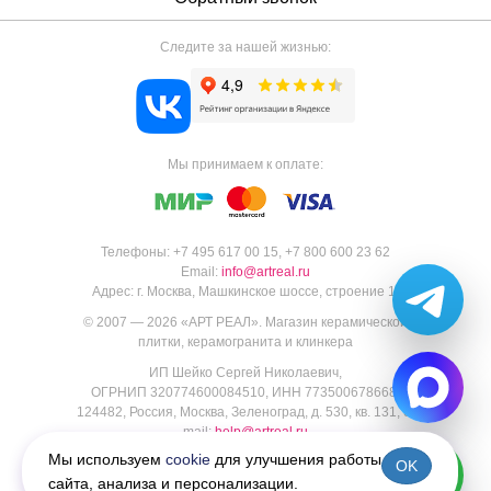
Следите за нашей жизнью:
Мы принимаем к оплате:
Телефоны:
+7 495 617 00 15
,
+7 800 600 23 62
Email:
info@artreal.ru
Адрес:
г. Москва, Машкинское шоссе, строение 1.
© 2007 — 2026 «
АРТ РЕАЛ
».
Магазин керамической
плитки, керамогранита и клинкера
ИП Шейко Сергей Николаевич,
ОГРНИП 320774600084510, ИНН 773500678668,
124482, Россия, Москва, Зеленоград, д. 530, кв. 131, e-
mail:
help@artreal.ru
Пользовательское соглашение
Мы используем
cookie
для улучшения работы
OK
Политика конфиденциальности
сайта, анализа и персонализации.