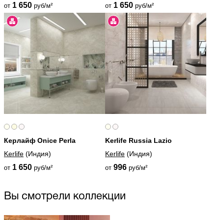
1 650
1 650
от
руб/м²
от
руб/м²
Керлайф Onice Perla
Kerlife Russia Lazio
Kerlife
(Индия)
Kerlife
(Индия)
1 650
996
от
руб/м²
от
руб/м²
Вы смотрели коллекции