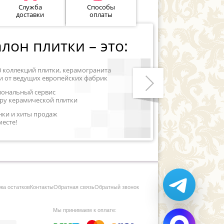
Служба
Способы
доставки
оплаты
лон плитки – это:
0 коллекций плитки, керамогранита
и от ведущих европейских фабрик
иональный сервис
ру керамической плитки
Следующий
нки и хиты продаж
месте!
жа остатков
Контакты
Обратная связь
Обратный звонок
Мы принимаем к оплате: