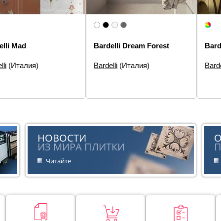
elli Mad
Bardelli Dream Forest
Bard
lli
(Италия)
Bardelli
(Италия)
Barde
еры:
20×20
Размеры:
40×40
Разм
элементов:
Декор
Типы элементов:
Декор
Типы
плит
:
Современная
Дизайн:
Цветы, Моноколор
Диза
Стиль:
Современная
Стил
НОВОСТИ
ИЗ МИРА ПЛИТКИ
П
Читайте