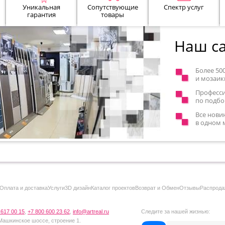
Уникальная
Сопутствующие
Спектр услуг
гарантия
товары
Наш са
Более 50
и мозаик
Професс
по подбо
Все нови
в одном 
Оплата и доставка
Услуги
3D дизайн
Каталог проектов
Возврат и Обмен
Отзывы
Распрода
 617 00 15
,
+7 800 600 23 62
,
info@artreal.ru
Следите за нашей жизнью:
 Машкинское шоссе, строение 1.