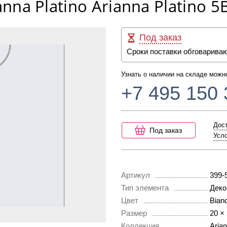
anna Platino Arianna Platino 
Под заказ
Сроки поставки обговарива
Узнать о наличии на складе можн
+7 495 150 
Дост
Под заказ
Усло
Артикул
399-
Тип элемента
Деко
Цвет
Bian
Размер
20 ×
Коллекция
Arian