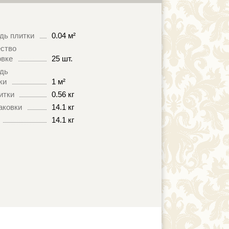
дь плитки
0.04 м²
ство
овке
25 шт.
дь
ки
1 м²
итки
0.56 кг
аковки
14.1 кг
14.1 кг