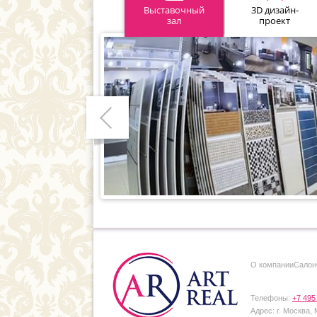
Выставочный
3D дизайн-
зал
проект
Предыдущий
О компании
Cалон
Телефоны:
+7 495
Адрес:
г. Москва,