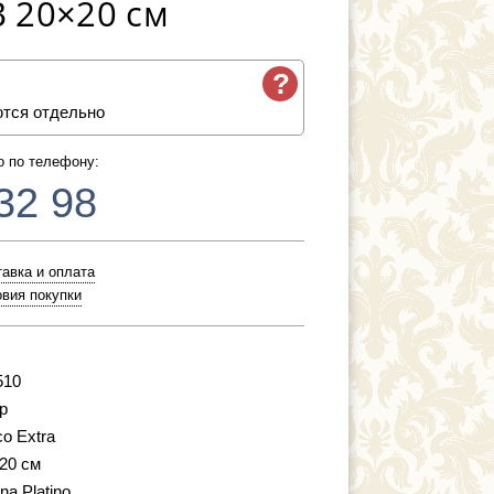
5B 20×20 см
?
ются отдельно
о по телефону:
32 98
авка и оплата
вия покупки
510
р
co Extra
 20 см
na Platino