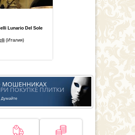
elli Lunario Del Sole
lli
(Италия)
еры:
30×40
 элементов:
Настенная
ка
йн:
Орнамент
ь:
Современная
О МОШЕННИКАХ
РИ ПОКУПКЕ ПЛИТКИ
Думайте