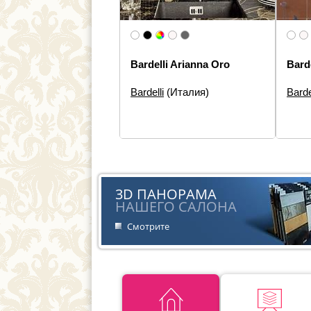
Bardelli Arianna Oro
Bard
Bardelli
(Италия)
Barde
Размеры:
20×20
Разм
Типы элементов:
Декор
Типы 
Дизайн:
Орнамент
Стиль
Стиль:
Современная
3D ПАНОРАМА
НАШЕГО САЛОНА
Смотрите