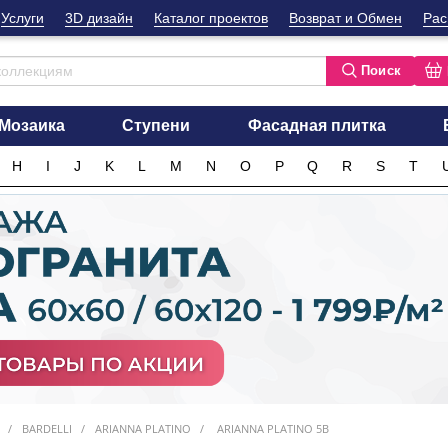
Услуги
3D дизайн
Каталог проектов
Возврат и Обмен
Рас
Поиск
Мозаика
Ступени
Фасадная плитка
H
I
J
K
L
M
N
O
P
Q
R
S
T
BARDELLI
ARIANNA PLATINO
ARIANNA PLATINO 5B