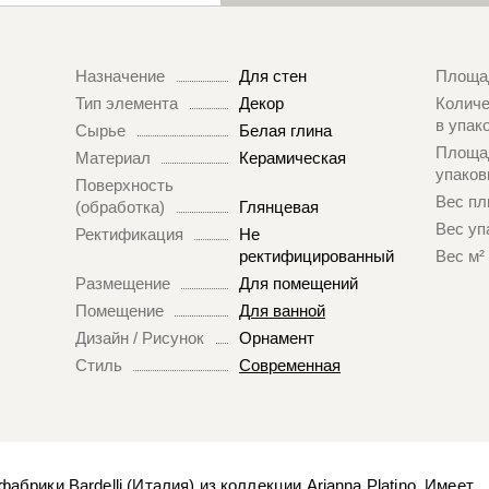
Назначение
Для стен
Площа
Тип элемента
Декор
Количе
в упак
Сырье
Белая глина
Площа
Материал
Керамическая
упаков
Поверхность
Вес пл
(обработка)
Глянцевая
Вес уп
Ректификация
Не
ректифицированный
Вес м²
Размещение
Для помещений
Помещение
Для ванной
Дизайн / Рисунок
Орнамент
Стиль
Современная
фабрики Bardelli (Италия) из коллекции Arianna Platino. Имеет