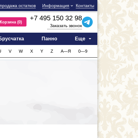
продажа остатков
Информация
Контакты
+7 495 150 32 98
Корзина
(0)
Заказать звонок
Брусчатка
Панно
Еще
U
V
W
X
Y
Z
А—Я
0—9