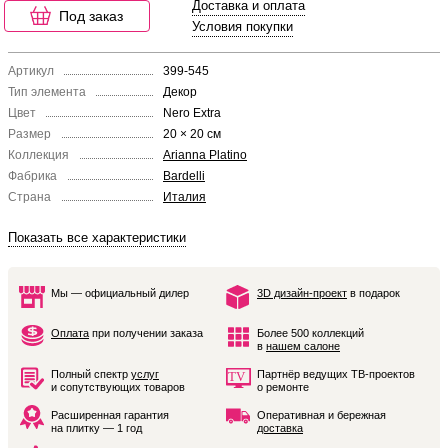
Доставка и оплата
Под заказ
Условия покупки
Артикул
399-545
Тип элемента
Декор
Цвет
Nero Extra
Размер
20 × 20 см
Коллекция
Arianna Platino
Фабрика
Bardelli
Страна
Италия
Показать все характеристики
Мы — официальный дилер
3D дизайн-проект
в подарок
Оплата
при получении заказа
Более 500 коллекций
в
нашем салоне
Полный спектр
услуг
Партнёр ведущих ТВ-проектов
и сопутствующих товаров
о ремонте
Расширенная гарантия
Оперативная и бережная
на плитку — 1 год
доставка