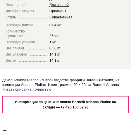
Помещение
Для ванной
Дизайн / Рисунок
Орнамент
Стиль
Современная
Площадь плитки
0.04 м²
Количество
в упаковке
25 шт.
Площадь упаковки
1 м²
Вес плитки
0.56 кг
Вес упаковки
14.1 кг
Вес м²
14.1 кг
Декор Arianna Platino 2N производства фабрики Bardelli (Италия) из
коллекции Arianna Platino. Имеет размер 20 × 20 см. Bardelli Arianna
Platino Arianna Platino 2N отлично сочетается с другими элементами
Чтобы представить, как декор Arianna Platino 2N будет выглядеть в
коллекции Arianna Platino.
отделке Вашего помещения, закажите бесплатный дизайн-проект с
Информация по цене и наличию Bardelli Arianna Platino на
использованием элементов коллекции Bardelli Arianna Platino.
складе —
+7 495 150 32 98