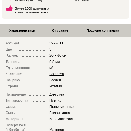
на плитку — 1 год
доставка
Более 1000 довольных
клиентов ежемесячно
Характеристики
Описание
Похожие коллекции
Артикул
399-200
Цвет
5
Размер
20 × 60 см
Толщина
9.5 мм
Ед. измерения
м²
Коллекция
Baiadera
Фабрика
Bardelli
Страна
Италия
Назначение
Для стен
Тип элемента
Плитка
Форма
Прямоугольная
Сырье
Белая глина
Материал
Керамическая
Поверхность
(обработка)
Матовая