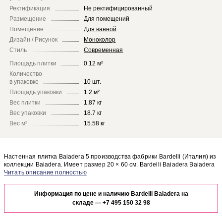
Ректификация
Не ректифицированный
Размещение
Для помещений
Помещение
Для ванной
Дизайн / Рисунок
Моноколор
Стиль
Современная
Площадь плитки
0.12 м²
Количество
в упаковке
10 шт.
Площадь упаковки
1.2 м²
Вес плитки
1.87 кг
Вес упаковки
18.7 кг
Вес м²
15.58 кг
Настенная плитка Baiadera 5 производства фабрики Bardelli (Италия) из
коллекции Baiadera. Имеет размер 20 × 60 см. Bardelli Baiadera Baiadera
5 отлично сочетается с другими элементами коллекции Baiadera.
Чтобы представить, как настенная плитка Baiadera 5 будет выглядеть в
отделке Вашего помещения, закажите бесплатный дизайн-проект с
Информация по цене и наличию Bardelli Baiadera на
использованием элементов коллекции Bardelli Baiadera.
складе —
+7 495 150 32 98