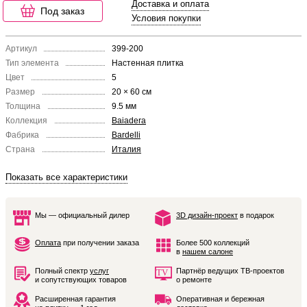
Доставка и оплата
Под заказ
Условия покупки
Артикул
399-200
Тип элемента
Настенная плитка
Цвет
5
Размер
20 × 60 см
Толщина
9.5 мм
Коллекция
Baiadera
Фабрика
Bardelli
Страна
Италия
Показать все характеристики
Мы — официальный дилер
3D дизайн-проект
в подарок
Оплата
при получении заказа
Более 500 коллекций
в
нашем салоне
Полный спектр
услуг
Партнёр ведущих ТВ-проектов
и сопутствующих товаров
о ремонте
Расширенная гарантия
Оперативная и бережная