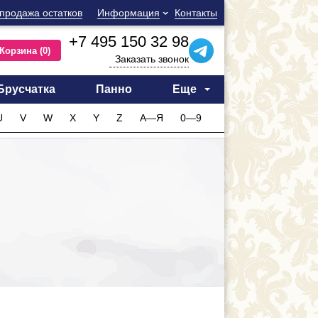
продажа остатков
Информация
Контакты
+7 495 150 32 98
Корзина
(0)
Заказать звонок
Брусчатка
Панно
Еще
U
V
W
X
Y
Z
А—Я
0—9