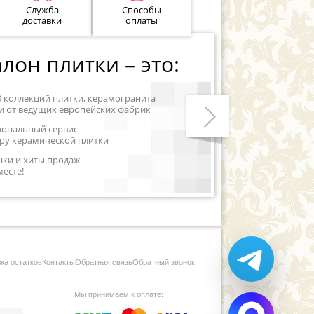
Служба
Способы
доставки
оплаты
лон плитки – это:
0 коллекций плитки, керамогранита
и от ведущих европейских фабрик
иональный сервис
ру керамической плитки
Следующий
нки и хиты продаж
месте!
жа остатков
Контакты
Обратная связь
Обратный звонок
Мы принимаем к оплате: