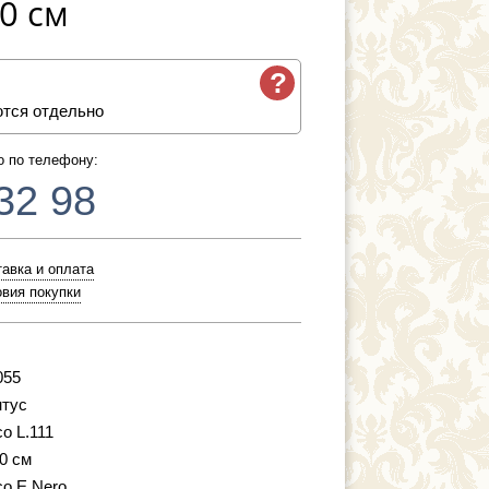
40 см
?
ются отдельно
о по телефону:
32 98
авка и оплата
вия покупки
055
тус
co L.111
40 см
co E Nero