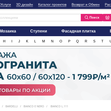
Услуги
3D дизайн
Каталог проектов
Возврат и Обмен
Рас
Поиск
Мозаика
Ступени
Фасадная плитка
H
I
J
K
L
M
N
O
P
Q
R
S
T
BARDELLI
BIANCO E NERO
BIANCO L.111