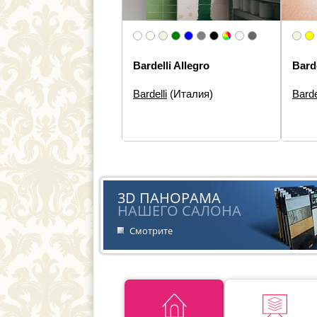
Bardelli Allegro
Bard
Bardelli
(Италия)
Barde
Размеры:
20×60, 20×20
Разм
5×40,
Типы элементов:
Настенная
3×20,
плитка, Панно
Типы 
Дизайн:
Моноколор
плитк
элем
Стиль:
Современная
Дизай
3D ПАНОРАМА
Стиль
НАШЕГО САЛОНА
Смотрите