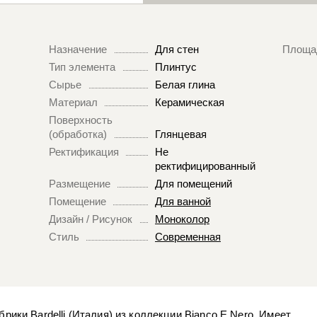
Назначение
Для стен
Площа
Тип элемента
Плинтус
Сырье
Белая глина
Материал
Керамическая
Поверхность
(обработка)
Глянцевая
Ректификация
Не
ректифицированный
Размещение
Для помещений
Помещение
Для ванной
Дизайн / Рисунок
Моноколор
Стиль
Современная
рики Bardelli (Италия) из коллекции Bianco E Nero. Имеет