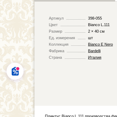
Артикул
398-055
Цвет
Bianco L.111
Размер
2 × 40 см
Ед. измерения
шт
Коллекция
Bianco E Nero
Фабрика
Bardelli
Страна
Италия
Плинтус Bianco L.111 производства фаб