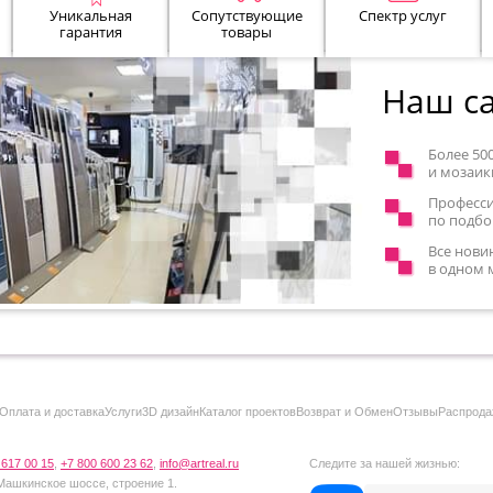
Уникальная
Сопутствующие
Спектр услуг
гарантия
товары
Наш са
Более 50
и мозаик
Професс
по подбо
Все нови
в одном 
Оплата и доставка
Услуги
3D дизайн
Каталог проектов
Возврат и Обмен
Отзывы
Распрода
 617 00 15
,
+7 800 600 23 62
,
info@artreal.ru
Следите за нашей жизнью:
 Машкинское шоссе, строение 1.