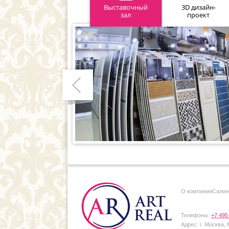
Выставочный
3D дизайн-
зал
проект
Предыдущий
О компании
Cалон
Телефоны:
+7 495
Адрес:
г. Москва,