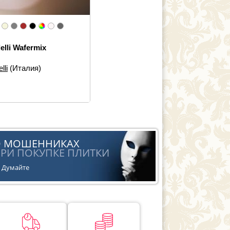
elli Wafermix
lli
(Италия)
еры:
10×10
 элементов:
Настенная
ка
йн:
Моноколор
ь:
Современная
О МОШЕННИКАХ
РИ ПОКУПКЕ ПЛИТКИ
Думайте