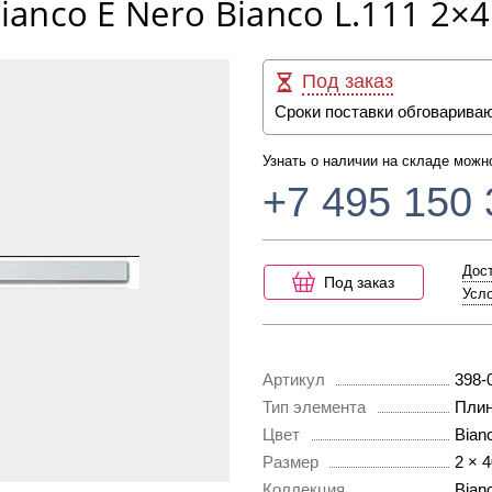
Bianco E Nero Bianco L.111 2×
Под заказ
Сроки поставки обговарива
Узнать о наличии на складе можн
+7 495 150 
Дост
Под заказ
Усло
Артикул
398-
Тип элемента
Плин
Цвет
Bian
Размер
2 × 
Коллекция
Bian