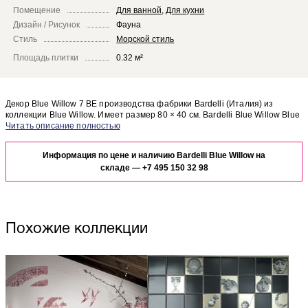
Помещение
Для ванной
,
Для кухни
Дизайн / Рисунок
Фауна
Стиль
Морской стиль
Площадь плитки
0.32 м²
Декор Blue Willow 7 BE производства фабрики Bardelli (Италия) из
коллекции Blue Willow. Имеет размер 80 × 40 см. Bardelli Blue Willow Blue
Willow 7 BE отлично сочетается с другими элементами коллекции Blue
Чтобы представить, как декор Blue Willow 7 BE будет выглядеть в
Willow.
отделке Вашего помещения, закажите бесплатный дизайн-проект с
Информация по цене и наличию Bardelli Blue Willow на
использованием элементов коллекции Bardelli Blue Willow.
складе —
+7 495 150 32 98
Похожие коллекции