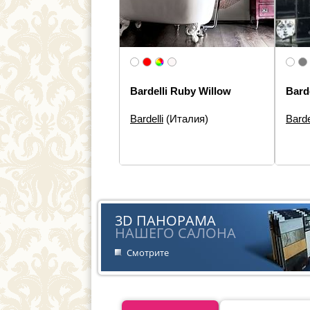
Bardelli Ruby Willow
Bard
Bardelli
(Италия)
Barde
Размеры:
60×60, 80×40, 60×40,
Разм
40×40
Типы 
Типы элементов:
Декор
Стиль
Дизайн:
Фауна
Стиль:
Морской стиль
3D ПАНОРАМА
НАШЕГО САЛОНА
Смотрите