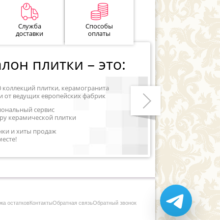
Служба
Способы
доставки
оплаты
лон плитки – это:
0 коллекций плитки, керамогранита
и от ведущих европейских фабрик
иональный сервис
ру керамической плитки
Следующий
нки и хиты продаж
месте!
жа остатков
Контакты
Обратная связь
Обратный звонок