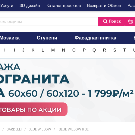
Услуги
3D дизайн
Каталог проектов
Возврат и Обмен
Рас
Поиск
Мозаика
Ступени
Фасадная плитка
H
I
J
K
L
M
N
O
P
Q
R
S
T
BARDELLI
BLUE WILLOW
BLUE WILLOW 8 BE