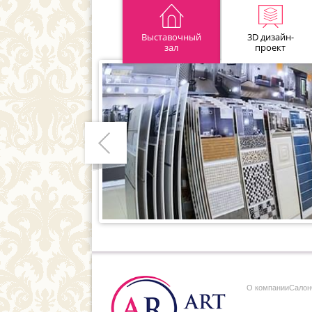
Выставочный
3D дизайн-
зал
проект
Предыдущий
О компании
Cалон