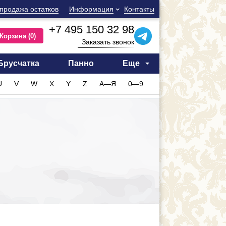
продажа остатков
Информация
Контакты
+7 495 150 32 98
Корзина
(0)
Заказать звонок
Брусчатка
Панно
Еще
U
V
W
X
Y
Z
А—Я
0—9