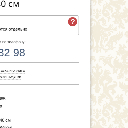
40 см
?
ются отдельно
о по телефону:
32 98
авка и оплата
вия покупки
885
р
 40 см
 Willow