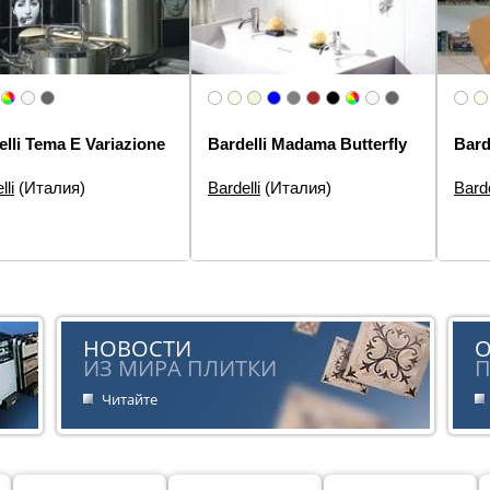
elli Tema E Variazione
Bardelli Madama Butterfly
Bard
lli
(Италия)
Bardelli
(Италия)
Barde
еры:
10×10
Размеры:
20×20, 20×3
Разм
элементов:
Декор
Типы элементов:
Декор,
Типы
Бордюр
:
Авангард
Стил
Стиль:
Авангард
НОВОСТИ
ИЗ МИРА ПЛИТКИ
П
Читайте