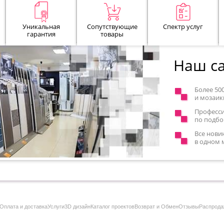
Уникальная
Сопутствующие
Спектр услуг
гарантия
товары
Наш са
Более 50
и мозаик
Професс
по подбо
Все нови
в одном 
Оплата и доставка
Услуги
3D дизайн
Каталог проектов
Возврат и Обмен
Отзывы
Распрода