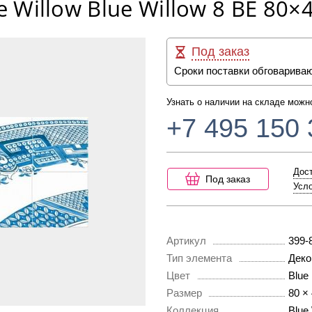
e Willow Blue Willow 8 BE 80×
Под заказ
Сроки поставки обговарива
Узнать о наличии на складе можн
+7 495 150 
Дост
Под заказ
Усло
Артикул
399-
Тип элемента
Деко
Цвет
Blue
Размер
80 ×
Коллекция
Blue