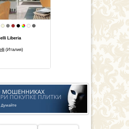
elli Liberia
lli
(Италия)
еры:
20×20
 элементов:
Декор
ь:
Авангард
О МОШЕННИКАХ
РИ ПОКУПКЕ ПЛИТКИ
Думайте