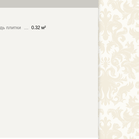
дь плитки
0.32 м²