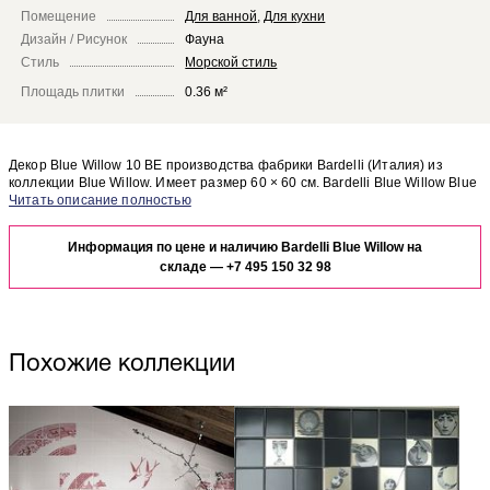
Помещение
Для ванной
,
Для кухни
Дизайн / Рисунок
Фауна
Стиль
Морской стиль
Площадь плитки
0.36 м²
Декор Blue Willow 10 BE производства фабрики Bardelli (Италия) из
коллекции Blue Willow. Имеет размер 60 × 60 см. Bardelli Blue Willow Blue
Willow 10 BE отлично сочетается с другими элементами коллекции Blue
Чтобы представить, как декор Blue Willow 10 BE будет выглядеть в
Willow.
отделке Вашего помещения, закажите бесплатный дизайн-проект с
Информация по цене и наличию Bardelli Blue Willow на
использованием элементов коллекции Bardelli Blue Willow.
складе —
+7 495 150 32 98
Похожие коллекции