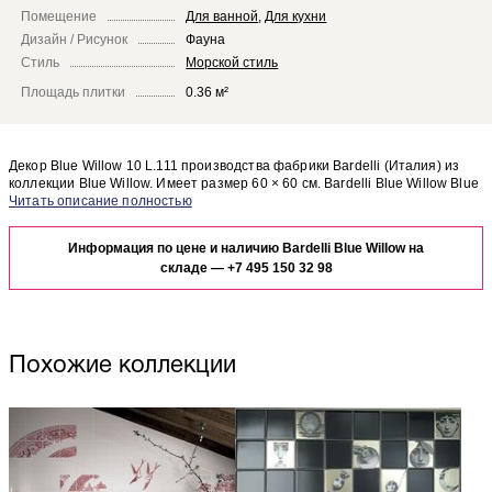
Помещение
Для ванной
,
Для кухни
Дизайн / Рисунок
Фауна
Стиль
Морской стиль
Площадь плитки
0.36 м²
Декор Blue Willow 10 L.111 производства фабрики Bardelli (Италия) из
коллекции Blue Willow. Имеет размер 60 × 60 см. Bardelli Blue Willow Blue
Willow 10 L.111 отлично сочетается с другими элементами коллекции
Чтобы представить, как декор Blue Willow 10 L.111 будет выглядеть в
Blue Willow.
отделке Вашего помещения, закажите бесплатный дизайн-проект с
Информация по цене и наличию Bardelli Blue Willow на
использованием элементов коллекции Bardelli Blue Willow.
складе —
+7 495 150 32 98
Похожие коллекции