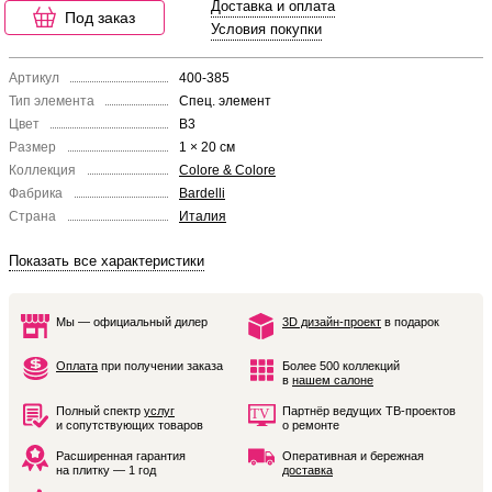
Доставка и оплата
Под заказ
Условия покупки
Артикул
400-385
Тип элемента
Спец. элемент
Цвет
B3
Размер
1 × 20 см
Коллекция
Colore & Colore
Фабрика
Bardelli
Страна
Италия
Показать все характеристики
Мы — официальный дилер
3D дизайн-проект
в подарок
Оплата
при получении заказа
Более 500 коллекций
в
нашем салоне
Полный спектр
услуг
Партнёр ведущих ТВ-проектов
и сопутствующих товаров
о ремонте
Расширенная гарантия
Оперативная и бережная
на плитку — 1 год
доставка