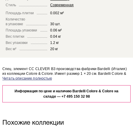
Стиль
Современная
Площадь плитки
0.002 м²
Количество
в упаковке
30 шт.
Площадь упаковки
0.06 м²
Вес плитки
0.04 кг
Вес упаковки
1.2 кг
Вес м²
20 кг
Спец. элемент CC CLEVER B3 производства фабрики Bardelli (Италия)
из коллекции Colore & Colore. Имеет размер 1 × 20 см. Bardelli Colore &
Colore CC CLEVER B3 отлично сочетается с другими элементами
Чтобы представить, как спец. элемент CC CLEVER B3 будет выглядеть в
коллекции Colore & Colore.
отделке Вашего помещения, закажите бесплатный дизайн-проект с
Информация по цене и наличию Bardelli Colore & Colore на
использованием элементов коллекции Bardelli Colore & Colore.
складе —
+7 495 150 32 98
Похожие коллекции