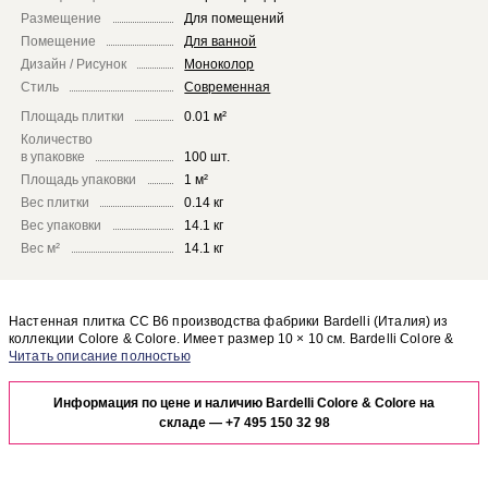
Размещение
Для помещений
Помещение
Для ванной
Дизайн / Рисунок
Моноколор
Стиль
Современная
Площадь плитки
0.01 м²
Количество
в упаковке
100 шт.
Площадь упаковки
1 м²
Вес плитки
0.14 кг
Вес упаковки
14.1 кг
Вес м²
14.1 кг
Настенная плитка CC B6 производства фабрики Bardelli (Италия) из
коллекции Colore & Colore. Имеет размер 10 × 10 см. Bardelli Colore &
Colore CC B6 отлично сочетается с другими элементами коллекции
Чтобы представить, как настенная плитка CC B6 будет выглядеть в
Colore & Colore.
отделке Вашего помещения, закажите бесплатный дизайн-проект с
Информация по цене и наличию Bardelli Colore & Colore на
использованием элементов коллекции Bardelli Colore & Colore.
складе —
+7 495 150 32 98