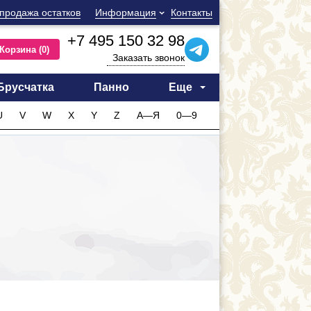
продажа остатков
Информация
Контакты
+7 495 150 32 98
Корзина
(0)
Заказать звонок
Брусчатка
Панно
Еще
U
V
W
X
Y
Z
А—Я
0—9