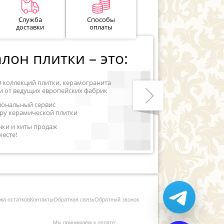
Служба
Способы
доставки
оплаты
лон плитки – это:
0 коллекций плитки, керамогранита
и от ведущих европейских фабрик
иональный сервис
ру керамической плитки
Следующий
нки и хиты продаж
месте!
жа остатков
Контакты
Обратная связь
Обратный звонок
Мы принимаем к оплате: