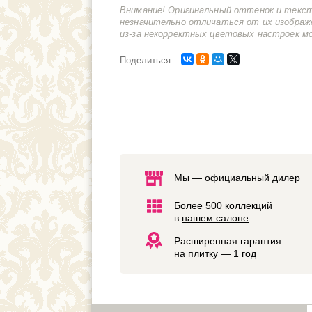
Внимание! Оригинальный оттенок и текс
незначительно отличаться от их изображ
из-за некорректных цветовых настроек м
Поделиться
Мы — официальный дилер
Более 500 коллекций
в
нашем салоне
Расширенная гарантия
на плитку — 1 год