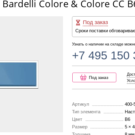
Bardelli Colore & Colore CC 
Под заказ
Сроки поставки обговарива
Узнать о наличии на складе можн
+7 495 150 
Дост
Под заказ
Усло
Артикул
400-
Тип элемента
Наст
Цвет
B6
Размер
5 × 
Толщина
8 мм