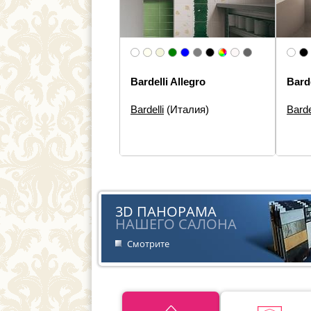
Bardelli Allegro
Bard
Bardelli
(Италия)
Barde
Размеры:
20×60, 20×20
Разм
Типы элементов:
Настенная
Типы 
плитка, Панно
Дизай
Дизайн:
Моноколор
Стиль
Стиль:
Современная
3D ПАНОРАМА
НАШЕГО САЛОНА
Смотрите