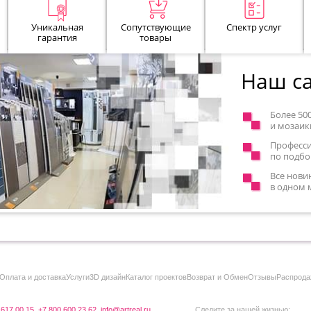
Уникальная
Сопутствующие
Спектр услуг
гарантия
товары
Наш са
Более 50
и мозаик
Професс
по подбо
Все нови
в одном 
Оплата и доставка
Услуги
3D дизайн
Каталог проектов
Возврат и Обмен
Отзывы
Распрода
 617 00 15
,
+7 800 600 23 62
,
info@artreal.ru
Следите за нашей жизнью: