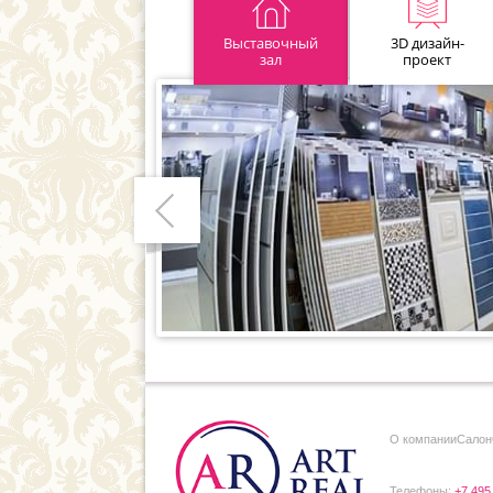
Выставочный
3D дизайн-
зал
проект
Предыдущий
О компании
Cалон
Телефоны:
+7 495