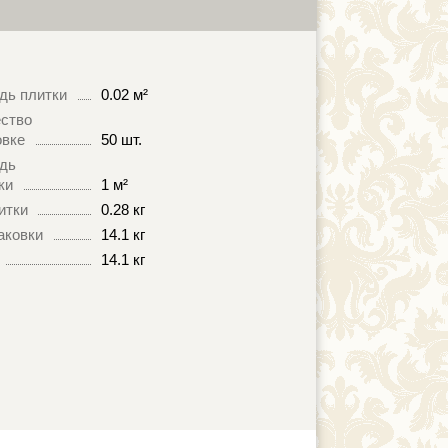
дь плитки
0.02 м²
ство
овке
50 шт.
дь
ки
1 м²
итки
0.28 кг
аковки
14.1 кг
14.1 кг