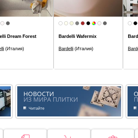
elli Dream Forest
Bardelli Wafermix
Bard
lli
(Италия)
Bardelli
(Италия)
Barde
еры:
40×40
Размеры:
10×10
Разм
5×40,
элементов:
Декор
Типы элементов:
Настенная
3×20,
плитка
н:
Цветы, Моноколор
Типы
Дизайн:
Моноколор
плитк
:
Современная
Спец
Стиль:
Современная
Диза
НОВОСТИ
Стил
ИЗ МИРА ПЛИТКИ
П
Читайте