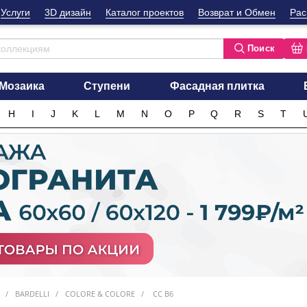
Услуги
3D дизайн
Каталог проектов
Возврат и Обмен
Рас
Поиск
Мозаика
Ступени
Фасадная плитка
H
I
J
K
L
M
N
O
P
Q
R
S
T
BARDELLI
COLORE & COLORE
CC B6