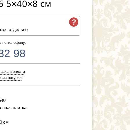
B6 5×40×8 см
?
ются отдельно
о по телефону:
32 98
авка и оплата
вия покупки
540
енная плитка
40 см