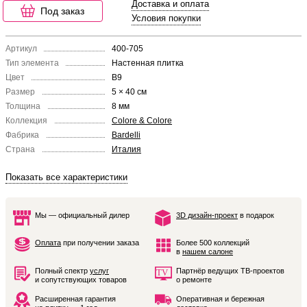
Доставка и оплата
Под заказ
Условия покупки
Артикул
400-705
Тип элемента
Настенная плитка
Цвет
B9
Размер
5 × 40 см
Толщина
8 мм
Коллекция
Colore & Colore
Фабрика
Bardelli
Страна
Италия
Показать все характеристики
Мы — официальный дилер
3D дизайн-проект
в подарок
Оплата
при получении заказа
Более 500 коллекций
в
нашем салоне
Полный спектр
услуг
Партнёр ведущих ТВ-проектов
и сопутствующих товаров
о ремонте
Расширенная гарантия
Оперативная и бережная