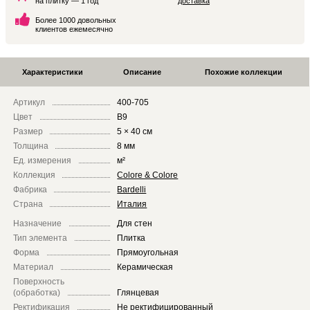
на плитку — 1 год
доставка
Более 1000 довольных
клиентов ежемесячно
Характеристики
Описание
Похожие коллекции
Артикул
400-705
Цвет
B9
Размер
5 × 40 см
Толщина
8 мм
Ед. измерения
м²
Коллекция
Colore & Colore
Фабрика
Bardelli
Страна
Италия
Назначение
Для стен
Тип элемента
Плитка
Форма
Прямоугольная
Материал
Керамическая
Поверхность
(обработка)
Глянцевая
Ректификация
Не ректифицированный