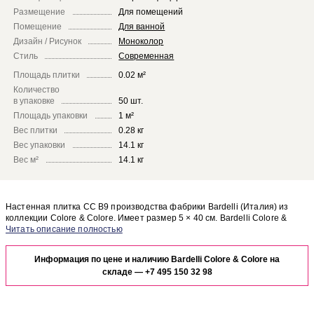
Размещение
Для помещений
Помещение
Для ванной
Дизайн / Рисунок
Моноколор
Стиль
Современная
Площадь плитки
0.02 м²
Количество
в упаковке
50 шт.
Площадь упаковки
1 м²
Вес плитки
0.28 кг
Вес упаковки
14.1 кг
Вес м²
14.1 кг
Настенная плитка CC B9 производства фабрики Bardelli (Италия) из
коллекции Colore & Colore. Имеет размер 5 × 40 см. Bardelli Colore &
Colore CC B9 отлично сочетается с другими элементами коллекции
Чтобы представить, как настенная плитка CC B9 будет выглядеть в
Colore & Colore.
отделке Вашего помещения, закажите бесплатный дизайн-проект с
Информация по цене и наличию Bardelli Colore & Colore на
использованием элементов коллекции Bardelli Colore & Colore.
складе —
+7 495 150 32 98