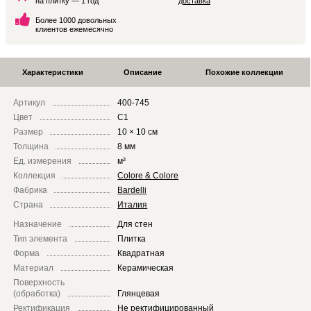
на плитку — 1 год
доставка
Более 1000 довольных
клиентов ежемесячно
Характеристики
Описание
Похожие коллекции
Артикул
400-745
Цвет
C1
Размер
10 × 10 см
Толщина
8 мм
Ед. измерения
м²
Коллекция
Colore & Colore
Фабрика
Bardelli
Страна
Италия
Назначение
Для стен
Тип элемента
Плитка
Форма
Квадратная
Материал
Керамическая
Поверхность
(обработка)
Глянцевая
Ректификация
Не ректифицированный