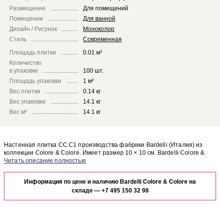
Размещение
Для помещений
Помещение
Для ванной
Дизайн / Рисунок
Моноколор
Стиль
Современная
Площадь плитки
0.01 м²
Количество
в упаковке
100 шт.
Площадь упаковки
1 м²
Вес плитки
0.14 кг
Вес упаковки
14.1 кг
Вес м²
14.1 кг
Настенная плитка CC C1 производства фабрики Bardelli (Италия) из
коллекции Colore & Colore. Имеет размер 10 × 10 см. Bardelli Colore &
Colore CC C1 отлично сочетается с другими элементами коллекции
Чтобы представить, как настенная плитка CC C1 будет выглядеть в
Colore & Colore.
отделке Вашего помещения, закажите бесплатный дизайн-проект с
Информация по цене и наличию Bardelli Colore & Colore на
использованием элементов коллекции Bardelli Colore & Colore.
складе —
+7 495 150 32 98