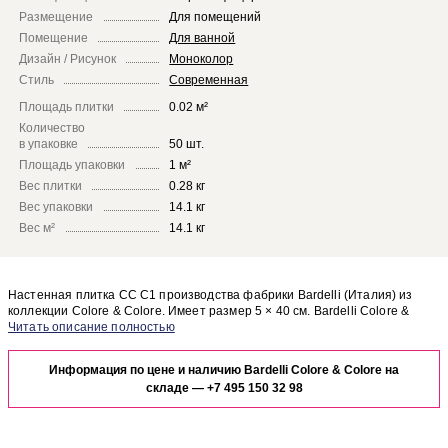
Размещение
Для помещений
Помещение
Для ванной
Дизайн / Рисунок
Моноколор
Стиль
Современная
Площадь плитки
0.02 м²
Количество
в упаковке
50 шт.
Площадь упаковки
1 м²
Вес плитки
0.28 кг
Вес упаковки
14.1 кг
Вес м²
14.1 кг
Настенная плитка CC C1 производства фабрики Bardelli (Италия) из
коллекции Colore & Colore. Имеет размер 5 × 40 см. Bardelli Colore &
Colore CC C1 отлично сочетается с другими элементами коллекции
Чтобы представить, как настенная плитка CC C1 будет выглядеть в
Colore & Colore.
отделке Вашего помещения, закажите бесплатный дизайн-проект с
Информация по цене и наличию Bardelli Colore & Colore на
использованием элементов коллекции Bardelli Colore & Colore.
складе —
+7 495 150 32 98