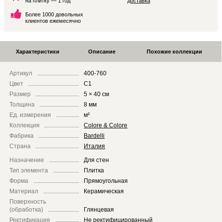
на плитку — 1 год
доставка
Более 1000 довольных
клиентов ежемесячно
Характеристики
Описание
Похожие коллекции
Артикул
400-760
Цвет
C1
Размер
5 × 40 см
Толщина
8 мм
Ед. измерения
м²
Коллекция
Colore & Colore
Фабрика
Bardelli
Страна
Италия
Назначение
Для стен
Тип элемента
Плитка
Форма
Прямоугольная
Материал
Керамическая
Поверхность
(обработка)
Глянцевая
Ректификация
Не ректифицированный