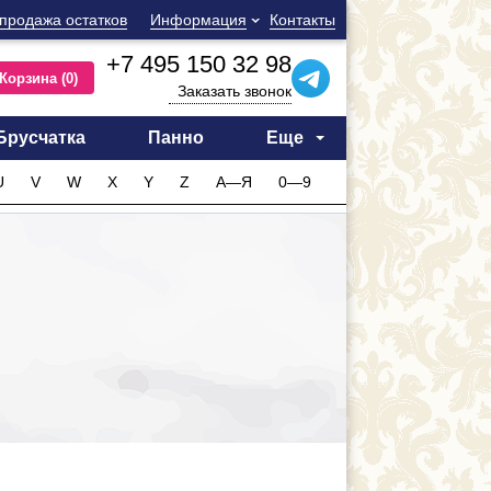
продажа остатков
Информация
Контакты
+7 495 150 32 98
Корзина
(0)
Заказать звонок
Брусчатка
Панно
Еще
U
V
W
X
Y
Z
А—Я
0—9