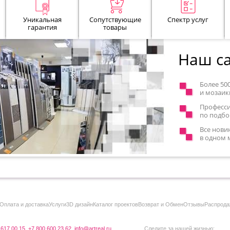
Уникальная
Сопутствующие
Спектр услуг
гарантия
товары
Наш са
Более 50
и мозаик
Професс
по подбо
Все нови
в одном 
Оплата и доставка
Услуги
3D дизайн
Каталог проектов
Возврат и Обмен
Отзывы
Распрода
 617 00 15
,
+7 800 600 23 62
,
info@artreal.ru
Следите за нашей жизнью: