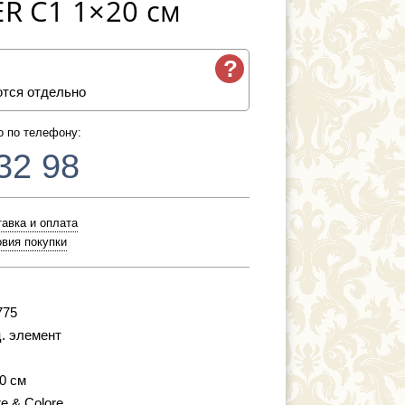
ER C1 1×20 см
?
ются отдельно
о по телефону:
32 98
авка и оплата
вия покупки
775
. элемент
20 см
re & Colore