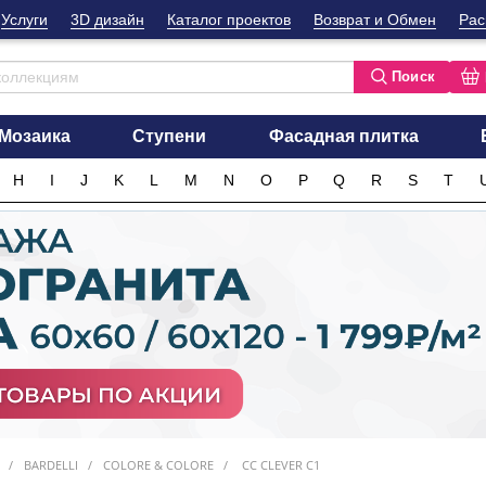
Услуги
3D дизайн
Каталог проектов
Возврат и Обмен
Рас
Поиск
Мозаика
Ступени
Фасадная плитка
H
I
J
K
L
M
N
O
P
Q
R
S
T
BARDELLI
COLORE & COLORE
CC CLEVER C1