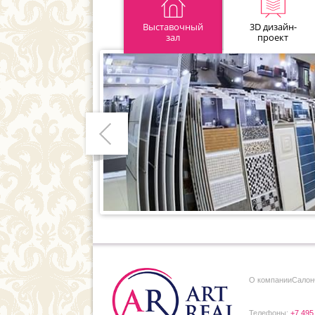
Выставочный
3D дизайн-
зал
проект
Предыдущий
О компании
Cалон
Телефоны:
+7 495