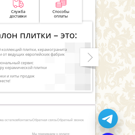
Служба
Способы
доставки
оплаты
лон плитки – это:
0 коллекций плитки, керамогранита
и от ведущих европейских фабрик
иональный сервис
ру керамической плитки
Следующий
нки и хиты продаж
месте!
жа остатков
Контакты
Обратная связь
Обратный звонок
Мы принимаем к оплате: