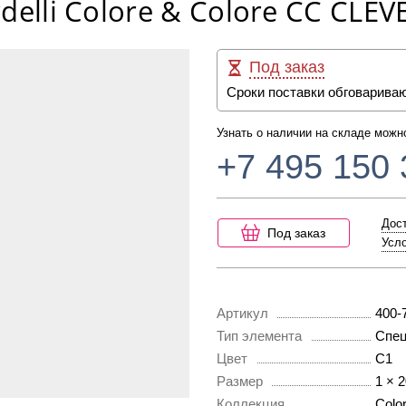
delli Colore & Colore CC CLEV
Под заказ
Сроки поставки обговарива
Узнать о наличии на складе можн
+7 495 150 
Дост
Под заказ
Усло
Артикул
400-
Тип элемента
Спец
Цвет
C1
Размер
1 × 
Коллекция
Colo