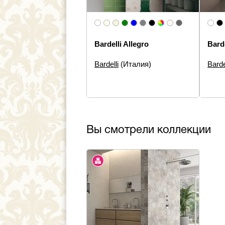
Bardelli Allegro
Bard
Bardelli
(Италия)
Barde
Размеры:
20×60, 20×20
Разм
Типы элементов:
Настенная
Типы 
плитка, Панно
Дизай
Дизайн:
Моноколор
Стиль
Стиль:
Современная
Вы смотрели коллекции