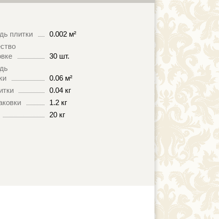
дь плитки
0.002 м²
ство
овке
30 шт.
дь
ки
0.06 м²
итки
0.04 кг
аковки
1.2 кг
20 кг