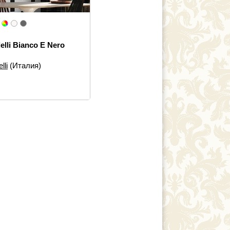
elli Bianco E Nero
lli
(Италия)
еры:
40×40, 20×20, 10×40,
 2.5×40, 10×10, 2×40,
 2.5×10, 5×5, 1×20
 элементов:
Настенная
а, Плинтус, Мозаика,
. элемент
йн:
Моноколор
ь:
Современная