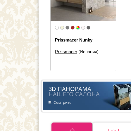
Prissmacer Nunky
Prissmacer
(Испания)
Размеры:
90×30
Типы элементов:
Настенная
плитка, Декор
Дизайн:
Песчаник и известняк
Стиль:
Пэчворк
3D ПАНОРАМА
НАШЕГО САЛОНА
Смотрите