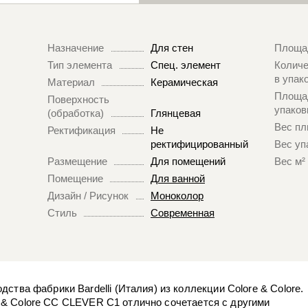
Назначение
Для стен
Площа
Тип элемента
Спец. элемент
Количе
в упак
Материал
Керамическая
Площа
Поверхность
упаков
(обработка)
Глянцевая
Вес пл
Ректификация
Не
ректифицированный
Вес уп
Размещение
Для помещений
Вес м²
Помещение
Для ванной
Дизайн / Рисунок
Моноколор
Стиль
Современная
тва фабрики Bardelli (Италия) из коллекции Colore & Colore.
re & Colore CC CLEVER C1 отлично сочетается с другими