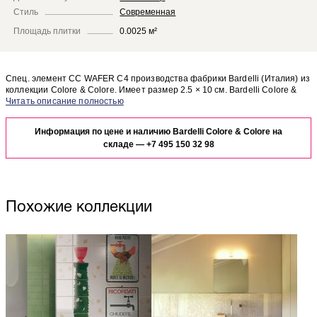
Стиль
Современная
Площадь плитки
0.0025 м²
Спец. элемент CC WAFER C4 производства фабрики Bardelli (Италия) из
коллекции Colore & Colore. Имеет размер 2.5 × 10 см. Bardelli Colore &
Colore CC WAFER C4 отлично сочетается с другими элементами
Чтобы представить, как спец. элемент CC WAFER C4 будет выглядеть в
коллекции Colore & Colore.
отделке Вашего помещения, закажите бесплатный дизайн-проект с
Информация по цене и наличию Bardelli Colore & Colore на
использованием элементов коллекции Bardelli Colore & Colore.
складе —
+7 495 150 32 98
Похожие коллекции