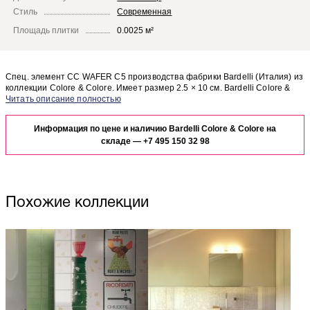
Стиль
Современная
Площадь плитки
0.0025 м²
Спец. элемент CC WAFER C5 производства фабрики Bardelli (Италия) из
коллекции Colore & Colore. Имеет размер 2.5 × 10 см. Bardelli Colore &
Colore CC WAFER C5 отлично сочетается с другими элементами
Чтобы представить, как спец. элемент CC WAFER C5 будет выглядеть в
коллекции Colore & Colore.
отделке Вашего помещения, закажите бесплатный дизайн-проект с
Информация по цене и наличию Bardelli Colore & Colore на
использованием элементов коллекции Bardelli Colore & Colore.
складе —
+7 495 150 32 98
Похожие коллекции