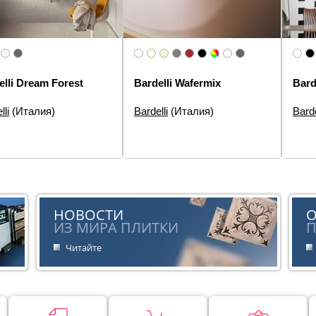
elli Dream Forest
Bardelli Wafermix
Bard
lli
(Италия)
Bardelli
(Италия)
Barde
еры:
40×40
Размеры:
10×10
Разм
5×40,
элементов:
Декор
Типы элементов:
Настенная
3×20,
плитка
н:
Цветы, Моноколор
Типы
Дизайн:
Моноколор
плитк
:
Современная
Спец
Стиль:
Современная
Диза
НОВОСТИ
Стил
ИЗ МИРА ПЛИТКИ
П
Читайте