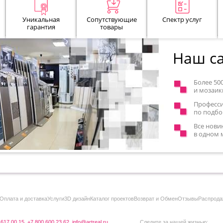
Уникальная
Сопутствующие
Спектр услуг
гарантия
товары
Наш са
Более 50
и мозаик
Професс
по подбо
Все нови
в одном 
Оплата и доставка
Услуги
3D дизайн
Каталог проектов
Возврат и Обмен
Отзывы
Распрода
 617 00 15
,
+7 800 600 23 62
,
info@artreal.ru
Следите за нашей жизнью: