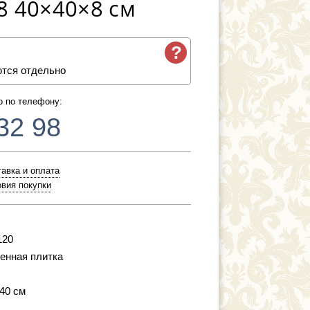
C8 40×40×8 см
?
ются отдельно
о по телефону:
32 98
авка и оплата
вия покупки
120
енная плитка
 40 см