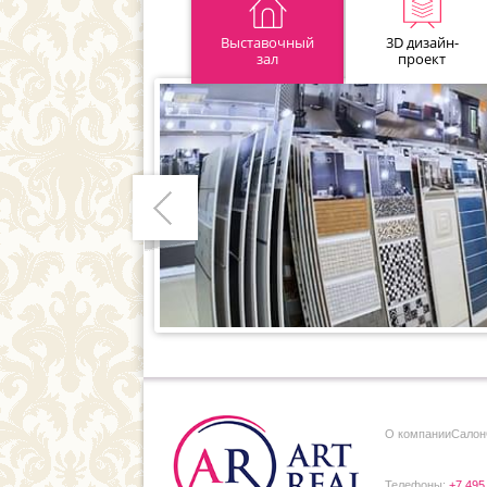
Выставочный
3D дизайн-
зал
проект
Предыдущий
О компании
Cалон
Телефоны:
+7 495