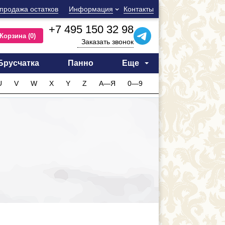
продажа остатков
Информация
Контакты
+7 495 150 32 98
Корзина
(0)
Заказать звонок
Брусчатка
Панно
Еще
U
V
W
X
Y
Z
А—Я
0—9