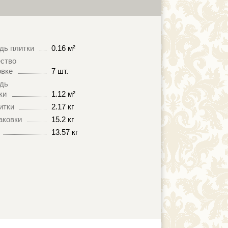
дь плитки
0.16 м²
ство
овке
7 шт.
дь
ки
1.12 м²
итки
2.17 кг
аковки
15.2 кг
13.57 кг