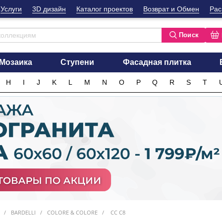
Услуги
3D дизайн
Каталог проектов
Возврат и Обмен
Рас
Поиск
Мозаика
Ступени
Фасадная плитка
H
I
J
K
L
M
N
O
P
Q
R
S
T
BARDELLI
COLORE & COLORE
CC C8