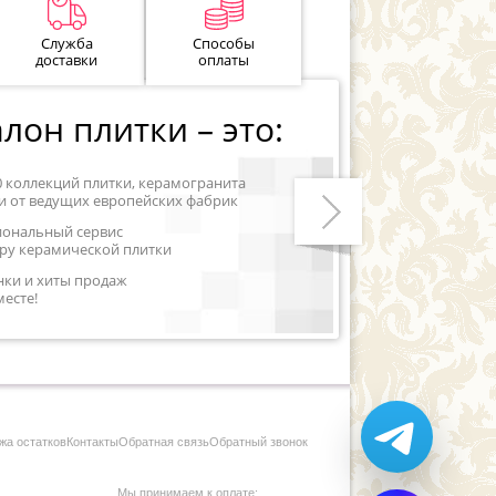
Служба
Способы
доставки
оплаты
лон плитки – это:
0 коллекций плитки, керамогранита
и от ведущих европейских фабрик
иональный сервис
ру керамической плитки
Следующий
нки и хиты продаж
месте!
жа остатков
Контакты
Обратная связь
Обратный звонок
Мы принимаем к оплате: