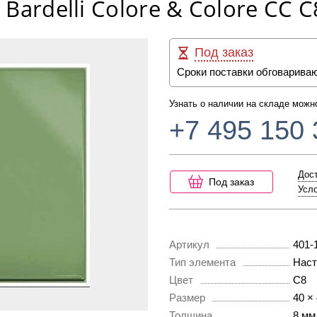
Bardelli Colore & Colore CC 
Под заказ
Сроки поставки обговарива
Узнать о наличии на складе можн
+7 495 150 
Дост
Под заказ
Усло
Артикул
401-
Тип элемента
Наст
Цвет
C8
Размер
40 ×
Толщина
8 мм