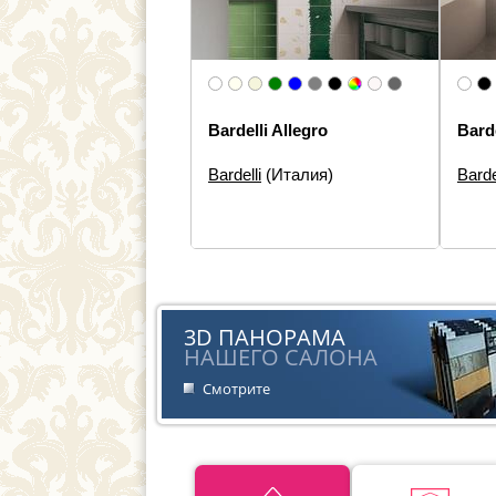
Bardelli Allegro
Bard
Bardelli
(Италия)
Barde
Размеры:
20×60, 20×20
Разм
Типы элементов:
Настенная
Типы 
плитка, Панно
Дизай
Дизайн:
Моноколор
Стиль
Стиль:
Современная
3D ПАНОРАМА
НАШЕГО САЛОНА
Смотрите