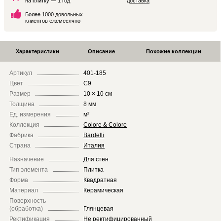
на плитку — 1 год
доставка
Более 1000 довольных
клиентов ежемесячно
Характеристики
Описание
Похожие коллекции
Артикул
401-185
Цвет
C9
Размер
10 × 10 см
Толщина
8 мм
Ед. измерения
м²
Коллекция
Colore & Colore
Фабрика
Bardelli
Страна
Италия
Назначение
Для стен
Тип элемента
Плитка
Форма
Квадратная
Материал
Керамическая
Поверхность
(обработка)
Глянцевая
Ректификация
Не ректифицированный