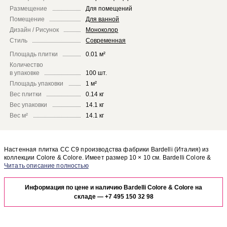
Размещение
Для помещений
Помещение
Для ванной
Дизайн / Рисунок
Моноколор
Стиль
Современная
Площадь плитки
0.01 м²
Количество
в упаковке
100 шт.
Площадь упаковки
1 м²
Вес плитки
0.14 кг
Вес упаковки
14.1 кг
Вес м²
14.1 кг
Настенная плитка CC C9 производства фабрики Bardelli (Италия) из
коллекции Colore & Colore. Имеет размер 10 × 10 см. Bardelli Colore &
Colore CC C9 отлично сочетается с другими элементами коллекции
Чтобы представить, как настенная плитка CC C9 будет выглядеть в
Colore & Colore.
отделке Вашего помещения, закажите бесплатный дизайн-проект с
Информация по цене и наличию Bardelli Colore & Colore на
использованием элементов коллекции Bardelli Colore & Colore.
складе —
+7 495 150 32 98