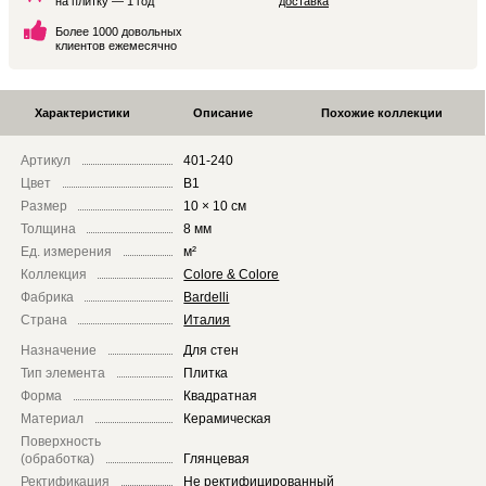
на плитку — 1 год
доставка
Более 1000 довольных
клиентов ежемесячно
Характеристики
Описание
Похожие коллекции
Артикул
401-240
Цвет
B1
Размер
10 × 10 см
Толщина
8 мм
Ед. измерения
м²
Коллекция
Colore & Colore
Фабрика
Bardelli
Страна
Италия
Назначение
Для стен
Тип элемента
Плитка
Форма
Квадратная
Материал
Керамическая
Поверхность
(обработка)
Глянцевая
Ректификация
Не ректифицированный