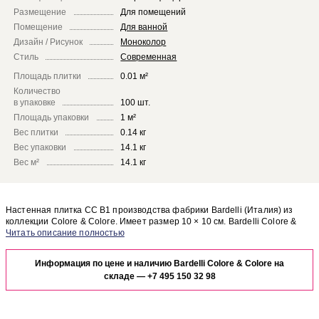
Размещение
Для помещений
Помещение
Для ванной
Дизайн / Рисунок
Моноколор
Стиль
Современная
Площадь плитки
0.01 м²
Количество
в упаковке
100 шт.
Площадь упаковки
1 м²
Вес плитки
0.14 кг
Вес упаковки
14.1 кг
Вес м²
14.1 кг
Настенная плитка CC B1 производства фабрики Bardelli (Италия) из
коллекции Colore & Colore. Имеет размер 10 × 10 см. Bardelli Colore &
Colore CC B1 отлично сочетается с другими элементами коллекции
Чтобы представить, как настенная плитка CC B1 будет выглядеть в
Colore & Colore.
отделке Вашего помещения, закажите бесплатный дизайн-проект с
Информация по цене и наличию Bardelli Colore & Colore на
использованием элементов коллекции Bardelli Colore & Colore.
складе —
+7 495 150 32 98