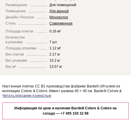
Размещение
Для помещений
Помещение
Для ванной
Дизайн / Рисунок
Моноколор
Стиль
Современная
Площадь плитки
0.16 м²
Количество
в упаковке
7 шт.
Площадь упаковки
1.12 м²
Вес плитки
2.17 кг
Вес упаковки
15.2 кг
Вес м²
13.57 кг
Настенная плитка CC B1 производства фабрики Bardelli (Италия) из
коллекции Colore & Colore. Имеет размер 40 × 40 см. Bardelli Colore &
Colore CC B1 отлично сочетается с другими элементами коллекции
Чтобы представить, как настенная плитка CC B1 будет выглядеть в
Colore & Colore.
отделке Вашего помещения, закажите бесплатный дизайн-проект с
Информация по цене и наличию Bardelli Colore & Colore на
использованием элементов коллекции Bardelli Colore & Colore.
складе —
+7 495 150 32 98