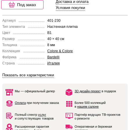
Доставка и оплата
Под заказ
Условия покупки
Артикул
401-230
Тип элемента
Настенная плитка
Цвет
B1
Размер
40 × 40 см
Толщина
8 мм
Коллекция
Colore & Colore
Фабрика
Bardelli
Страна
Италия
Показать все характеристики
Мы — официальный дилер
3D дизайн-проект
в подарок
Оплата
при получении заказа
Более 500 коллекций
в
нашем салоне
Полный спектр
услуг
Партнёр ведущих ТВ-проектов
и сопутствующих товаров
о ремонте
Расширенная гарантия
Оперативная и бережная