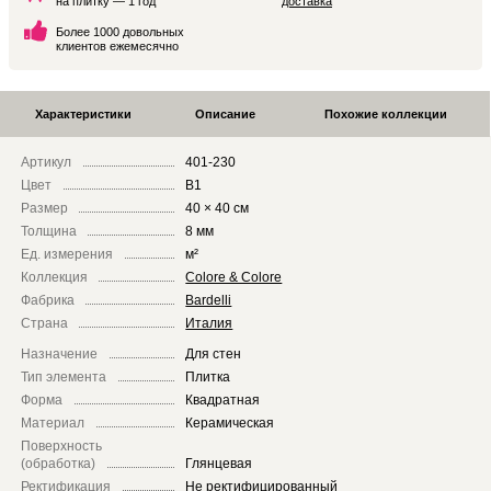
на плитку — 1 год
доставка
Более 1000 довольных
клиентов ежемесячно
Характеристики
Описание
Похожие коллекции
Артикул
401-230
Цвет
B1
Размер
40 × 40 см
Толщина
8 мм
Ед. измерения
м²
Коллекция
Colore & Colore
Фабрика
Bardelli
Страна
Италия
Назначение
Для стен
Тип элемента
Плитка
Форма
Квадратная
Материал
Керамическая
Поверхность
(обработка)
Глянцевая
Ректификация
Не ректифицированный