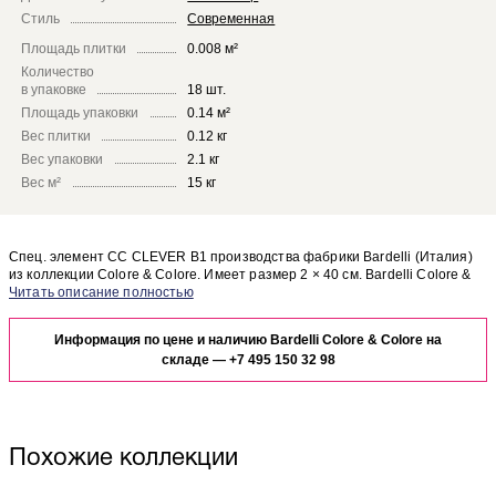
Стиль
Современная
Площадь плитки
0.008 м²
Количество
в упаковке
18 шт.
Площадь упаковки
0.14 м²
Вес плитки
0.12 кг
Вес упаковки
2.1 кг
Вес м²
15 кг
Спец. элемент CC CLEVER B1 производства фабрики Bardelli (Италия)
из коллекции Colore & Colore. Имеет размер 2 × 40 см. Bardelli Colore &
Colore CC CLEVER B1 отлично сочетается с другими элементами
Чтобы представить, как спец. элемент CC CLEVER B1 будет выглядеть в
коллекции Colore & Colore.
отделке Вашего помещения, закажите бесплатный дизайн-проект с
Информация по цене и наличию Bardelli Colore & Colore на
использованием элементов коллекции Bardelli Colore & Colore.
складе —
+7 495 150 32 98
Похожие коллекции