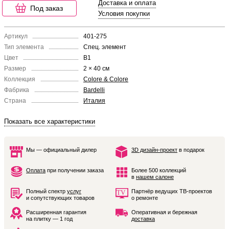
Доставка и оплата
Под заказ
Условия покупки
Артикул
401-275
Тип элемента
Спец. элемент
Цвет
B1
Размер
2 × 40 см
Коллекция
Colore & Colore
Фабрика
Bardelli
Страна
Италия
Показать все характеристики
Мы — официальный дилер
3D дизайн-проект
в подарок
Оплата
при получении заказа
Более 500 коллекций
в
нашем салоне
Полный спектр
услуг
Партнёр ведущих ТВ-проектов
и сопутствующих товаров
о ремонте
Расширенная гарантия
Оперативная и бережная
на плитку — 1 год
доставка