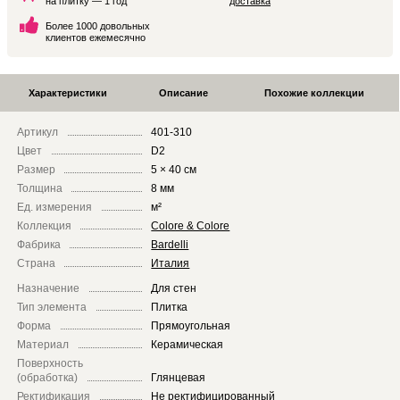
на плитку — 1 год
доставка
Более 1000 довольных
клиентов ежемесячно
Характеристики
Описание
Похожие коллекции
Артикул
401-310
Цвет
D2
Размер
5 × 40 см
Толщина
8 мм
Ед. измерения
м²
Коллекция
Colore & Colore
Фабрика
Bardelli
Страна
Италия
Назначение
Для стен
Тип элемента
Плитка
Форма
Прямоугольная
Материал
Керамическая
Поверхность
(обработка)
Глянцевая
Ректификация
Не ректифицированный