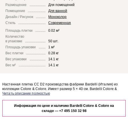
Размещение
Для помещений
Помещение
Для ванной
Дизайн / Рисунок
Моноколор
Стиль
Современная
Площадь плитки
0.02 м²
Количество
в упаковке
50 шт.
Площадь упаковки
1 м²
Вес плитки
0.28 кг
Вес упаковки
14.1 кг
Вес м²
14.1 кг
Настенная плитка CC D2 производства фабрики Bardelli (Италия) из
коллекции Colore & Colore. Имеет размер 5 × 40 см. Bardelli Colore &
Colore CC D2 отлично сочетается с другими элементами коллекции
Чтобы представить, как настенная плитка CC D2 будет выглядеть в
Colore & Colore.
отделке Вашего помещения, закажите бесплатный дизайн-проект с
Информация по цене и наличию Bardelli Colore & Colore на
использованием элементов коллекции Bardelli Colore & Colore.
складе —
+7 495 150 32 98