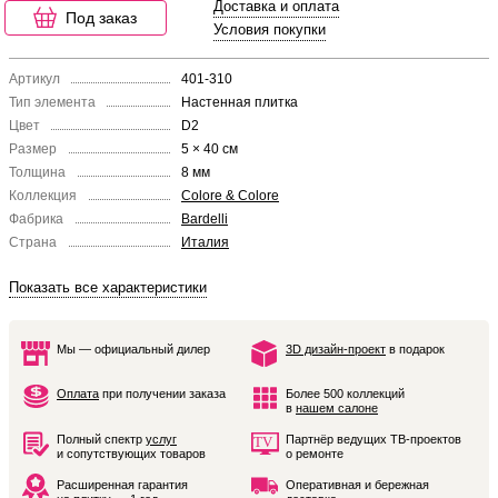
Доставка и оплата
Под заказ
Условия покупки
Артикул
401-310
Тип элемента
Настенная плитка
Цвет
D2
Размер
5 × 40 см
Толщина
8 мм
Коллекция
Colore & Colore
Фабрика
Bardelli
Страна
Италия
Показать все характеристики
Мы — официальный дилер
3D дизайн-проект
в подарок
Оплата
при получении заказа
Более 500 коллекций
в
нашем салоне
Полный спектр
услуг
Партнёр ведущих ТВ-проектов
и сопутствующих товаров
о ремонте
Расширенная гарантия
Оперативная и бережная