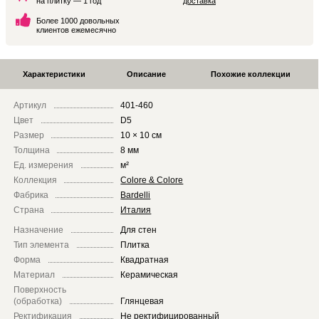
на плитку — 1 год
доставка
Более 1000 довольных
клиентов ежемесячно
Характеристики
Описание
Похожие коллекции
Артикул
401-460
Цвет
D5
Размер
10 × 10 см
Толщина
8 мм
Ед. измерения
м²
Коллекция
Colore & Colore
Фабрика
Bardelli
Страна
Италия
Назначение
Для стен
Тип элемента
Плитка
Форма
Квадратная
Материал
Керамическая
Поверхность
(обработка)
Глянцевая
Ректификация
Не ректифицированный