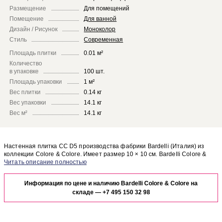
Размещение
Для помещений
Помещение
Для ванной
Дизайн / Рисунок
Моноколор
Стиль
Современная
Площадь плитки
0.01 м²
Количество
в упаковке
100 шт.
Площадь упаковки
1 м²
Вес плитки
0.14 кг
Вес упаковки
14.1 кг
Вес м²
14.1 кг
Настенная плитка CC D5 производства фабрики Bardelli (Италия) из
коллекции Colore & Colore. Имеет размер 10 × 10 см. Bardelli Colore &
Colore CC D5 отлично сочетается с другими элементами коллекции
Чтобы представить, как настенная плитка CC D5 будет выглядеть в
Colore & Colore.
отделке Вашего помещения, закажите бесплатный дизайн-проект с
Информация по цене и наличию Bardelli Colore & Colore на
использованием элементов коллекции Bardelli Colore & Colore.
складе —
+7 495 150 32 98