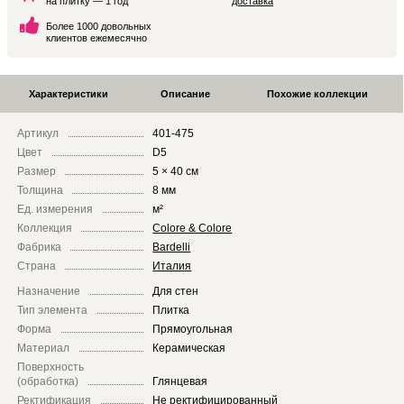
на плитку — 1 год
доставка
Более 1000 довольных
клиентов ежемесячно
Характеристики
Описание
Похожие коллекции
Артикул
401-475
Цвет
D5
Размер
5 × 40 см
Толщина
8 мм
Ед. измерения
м²
Коллекция
Colore & Colore
Фабрика
Bardelli
Страна
Италия
Назначение
Для стен
Тип элемента
Плитка
Форма
Прямоугольная
Материал
Керамическая
Поверхность
(обработка)
Глянцевая
Ректификация
Не ректифицированный