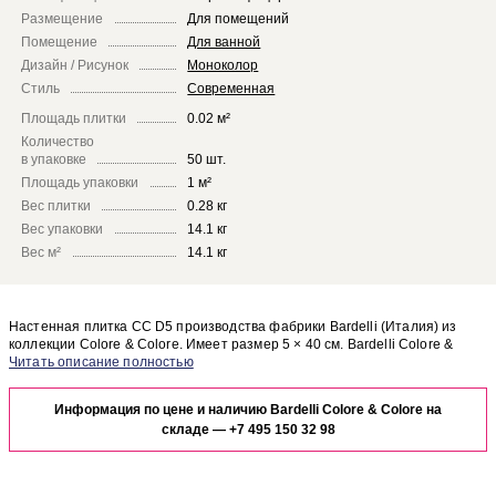
Размещение
Для помещений
Помещение
Для ванной
Дизайн / Рисунок
Моноколор
Стиль
Современная
Площадь плитки
0.02 м²
Количество
в упаковке
50 шт.
Площадь упаковки
1 м²
Вес плитки
0.28 кг
Вес упаковки
14.1 кг
Вес м²
14.1 кг
Настенная плитка CC D5 производства фабрики Bardelli (Италия) из
коллекции Colore & Colore. Имеет размер 5 × 40 см. Bardelli Colore &
Colore CC D5 отлично сочетается с другими элементами коллекции
Чтобы представить, как настенная плитка CC D5 будет выглядеть в
Colore & Colore.
отделке Вашего помещения, закажите бесплатный дизайн-проект с
Информация по цене и наличию Bardelli Colore & Colore на
использованием элементов коллекции Bardelli Colore & Colore.
складе —
+7 495 150 32 98