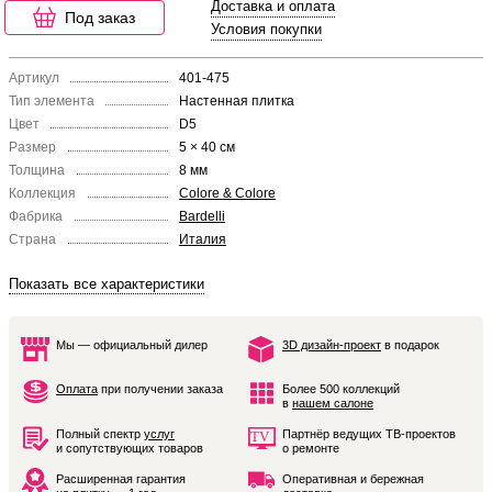
Доставка и оплата
Под заказ
Условия покупки
Артикул
401-475
Тип элемента
Настенная плитка
Цвет
D5
Размер
5 × 40 см
Толщина
8 мм
Коллекция
Colore & Colore
Фабрика
Bardelli
Страна
Италия
Показать все характеристики
Мы — официальный дилер
3D дизайн-проект
в подарок
Оплата
при получении заказа
Более 500 коллекций
в
нашем салоне
Полный спектр
услуг
Партнёр ведущих ТВ-проектов
и сопутствующих товаров
о ремонте
Расширенная гарантия
Оперативная и бережная