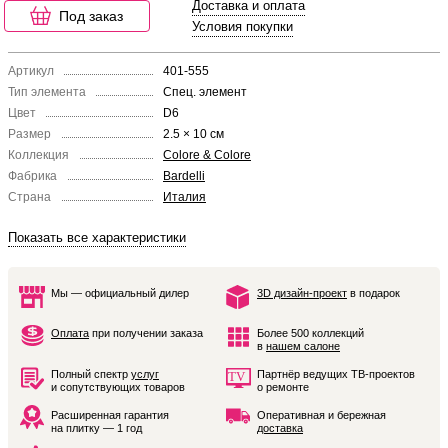
Доставка и оплата
Под заказ
Условия покупки
Артикул
401-555
Тип элемента
Спец. элемент
Цвет
D6
Размер
2.5 × 10 см
Коллекция
Colore & Colore
Фабрика
Bardelli
Страна
Италия
Показать все характеристики
Мы — официальный дилер
3D дизайн-проект
в подарок
Оплата
при получении заказа
Более 500 коллекций
в
нашем салоне
Полный спектр
услуг
Партнёр ведущих ТВ-проектов
и сопутствующих товаров
о ремонте
Расширенная гарантия
Оперативная и бережная
на плитку — 1 год
доставка