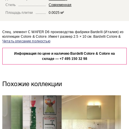
Стиль
Современная
Площадь плитки
0.0025 м²
Спец. элемент C WAFER D6 производства фабрики Bardelli (Италия) из
коллекции Colore & Colore. Имеет размер 2.5 × 10 см. Bardelli Colore &
Colore C WAFER D6 отлично сочетается с другими элементами
Чтобы представить, как спец. элемент C WAFER D6 будет выглядеть в
коллекции Colore & Colore.
отделке Вашего помещения, закажите бесплатный дизайн-проект с
Информация по цене и наличию Bardelli Colore & Colore на
использованием элементов коллекции Bardelli Colore & Colore.
складе —
+7 495 150 32 98
Похожие коллекции