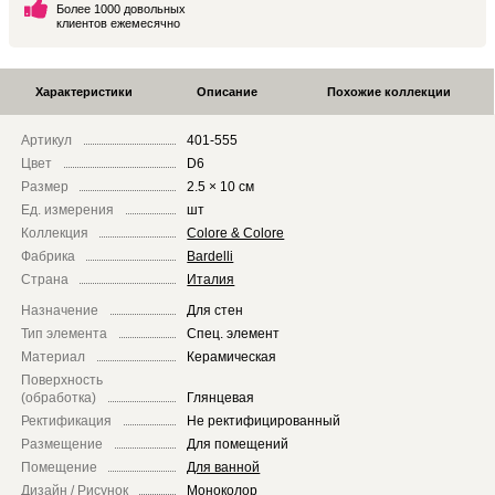
Более 1000 довольных
клиентов ежемесячно
Характеристики
Описание
Похожие коллекции
Артикул
401-555
Цвет
D6
Размер
2.5 × 10 см
Ед. измерения
шт
Коллекция
Colore & Colore
Фабрика
Bardelli
Страна
Италия
Назначение
Для стен
Тип элемента
Спец. элемент
Материал
Керамическая
Поверхность
(обработка)
Глянцевая
Ректификация
Не ректифицированный
Размещение
Для помещений
Помещение
Для ванной
Дизайн / Рисунок
Моноколор