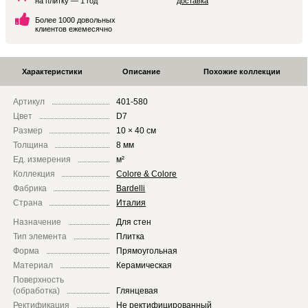
на плитку — 1 год
доставка
Более 1000 довольных
клиентов ежемесячно
Характеристики
Описание
Похожие коллекции
Артикул
401-580
Цвет
D7
Размер
10 × 40 см
Толщина
8 мм
Ед. измерения
м²
Коллекция
Colore & Colore
Фабрика
Bardelli
Страна
Италия
Назначение
Для стен
Тип элемента
Плитка
Форма
Прямоугольная
Материал
Керамическая
Поверхность
(обработка)
Глянцевая
Ректификация
Не ректифицированный