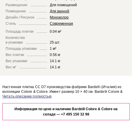
Размещение
Для помещений
Помещение
Для ванной
Дизайн / Рисунок
Моноколор
Стиль
Современная
Площадь плитки
0.04 м²
Количество
в упаковке
25 шт.
Площадь упаковки
1 м²
Вес плитки
0.56 кг
Вес упаковки
14.1 кг
Вес м²
14.1 кг
Настенная плитка CC D7 производства фабрики Bardelli (Италия) из
коллекции Colore & Colore. Имеет размер 10 × 40 см. Bardelli Colore &
Colore CC D7 отлично сочетается с другими элементами коллекции
Чтобы представить, как настенная плитка CC D7 будет выглядеть в
Colore & Colore.
отделке Вашего помещения, закажите бесплатный дизайн-проект с
Информация по цене и наличию Bardelli Colore & Colore на
использованием элементов коллекции Bardelli Colore & Colore.
складе —
+7 495 150 32 98