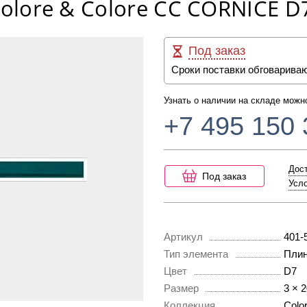
Colore & Colore CC CORNICE D
Под заказ
Сроки поставки обговарива
Узнать о наличии на складе можн
+7 495 150 
Дост
Под заказ
Усло
Артикул
401-
Тип элемента
Плин
Цвет
D7
Размер
3 × 
Коллекция
Colo