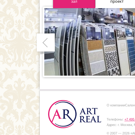
зал
проект
Предыдущий
О компании
Cалон
Телефоны:
+7 495
Адрес:
г. Москва,
© 2007 — 2026 «
А