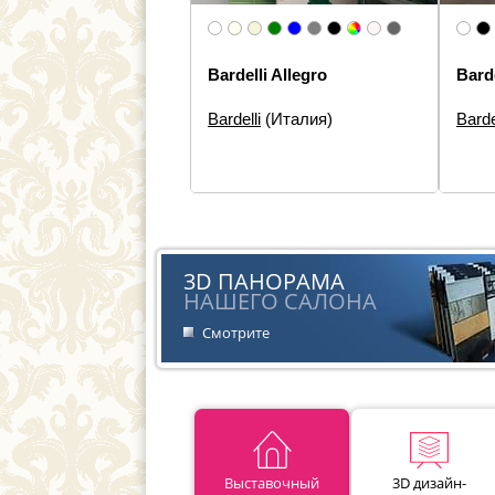
Bardelli Allegro
Bard
Bardelli
(Италия)
Barde
Размеры:
20×60, 20×20
Разм
Типы элементов:
Настенная
Типы 
плитка, Панно
Дизай
Дизайн:
Моноколор
Стиль
Стиль:
Современная
3D ПАНОРАМА
НАШЕГО САЛОНА
Смотрите
Выставочный
3D дизайн-