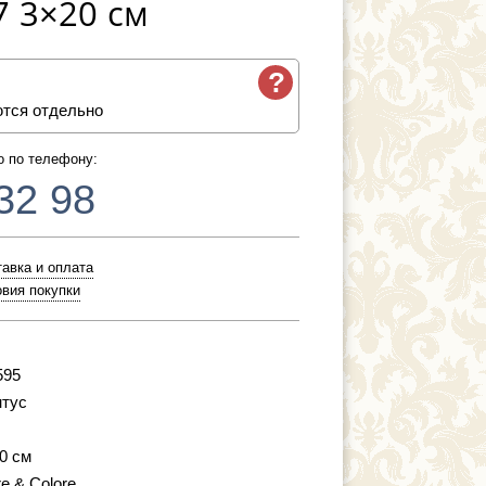
7 3×20 см
?
ются отдельно
о по телефону:
32 98
авка и оплата
вия покупки
595
тус
20 см
re & Colore