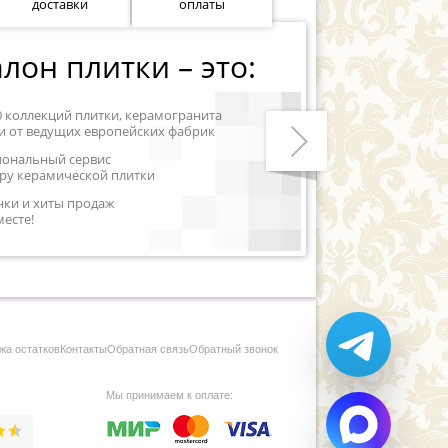
доставки
оплаты
лон плитки – это:
0 коллекций плитки, керамогранита
и от ведущих европейских фабрик
иональный сервис
ру керамической плитки
Следующий
нки и хиты продаж
месте!
жа остатков
Контакты
Обратная связь
Обратный звонок
Мы принимаем к оплате: