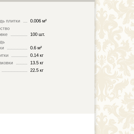
дь плитки
0.006 м²
ство
овке
100 шт.
дь
ки
0.6 м²
итки
0.14 кг
аковки
13.5 кг
22.5 кг