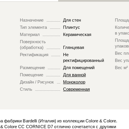
Назначение
Для стен
Площа
Тип элемента
Плинтус
Количе
в упак
Материал
Керамическая
Площа
Поверхность
упаков
(обработка)
Глянцевая
Вес пл
Ректификация
Не
ректифицированный
Вес уп
Размещение
Для помещений
Вес м²
Помещение
Для ванной
Дизайн / Рисунок
Моноколор
Стиль
Современная
абрики Bardelli (Италия) из коллекции Colore & Colore.
re & Colore CC CORNICE D7 отлично сочетается с другими