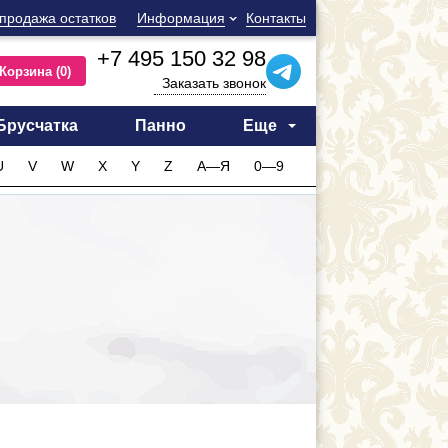
продажа остатков
Информация
Контакты
+7 495 150 32 98
Корзина
(0)
Заказать звонок
Брусчатка
Панно
Еще
U
V
W
X
Y
Z
А—Я
0—9