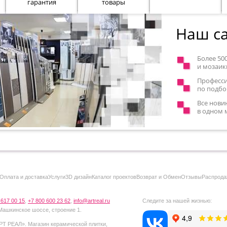
гарантия
товары
Наш са
Более 50
и мозаик
Професс
по подбо
Все нови
в одном 
Оплата и доставка
Услуги
3D дизайн
Каталог проектов
Возврат и Обмен
Отзывы
Распрода
 617 00 15
,
+7 800 600 23 62
,
info@artreal.ru
Следите за нашей жизнью:
 Машкинское шоссе, строение 1.
РТ РЕАЛ
».
Магазин керамической плитки,