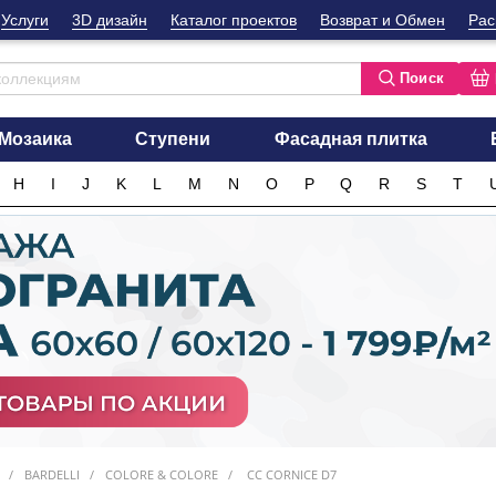
Услуги
3D дизайн
Каталог проектов
Возврат и Обмен
Рас
Поиск
Мозаика
Ступени
Фасадная плитка
H
I
J
K
L
M
N
O
P
Q
R
S
T
BARDELLI
COLORE & COLORE
CC CORNICE D7