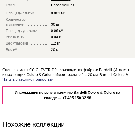
Стиль
Современная
Площадь плитки
0.002 м²
Количество
в упаковке
30 шт.
Площадь упаковки
0.06 м²
Вес плитки
0.04 кг
Вес упаковки
1.2 кг
Вес м²
20 кг
Спец. элемент CC CLEVER D9 производства фабрики Bardelli (Италия)
из коллекции Colore & Colore. Имеет размер 1 × 20 см. Bardelli Colore &
Colore CC CLEVER D9 отлично сочетается с другими элементами
Чтобы представить, как спец. элемент CC CLEVER D9 будет выглядеть в
коллекции Colore & Colore.
отделке Вашего помещения, закажите бесплатный дизайн-проект с
Информация по цене и наличию Bardelli Colore & Colore на
использованием элементов коллекции Bardelli Colore & Colore.
складе —
+7 495 150 32 98
Похожие коллекции