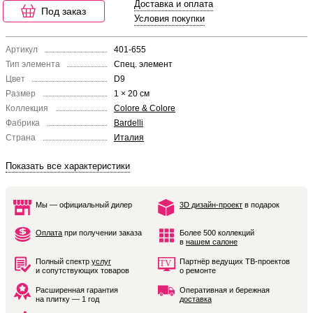
Доставка и оплата
Под заказ
Условия покупки
Артикул
401-655
Тип элемента
Спец. элемент
Цвет
D9
Размер
1 × 20 см
Коллекция
Colore & Colore
Фабрика
Bardelli
Страна
Италия
Показать все характеристики
Мы — официальный дилер
3D дизайн-проект
в подарок
Оплата
при получении заказа
Более 500 коллекций
в
нашем салоне
Полный спектр
услуг
Партнёр ведущих ТВ-проектов
и сопутствующих товаров
о ремонте
Расширенная гарантия
Оперативная и бережная
на плитку — 1 год
доставка