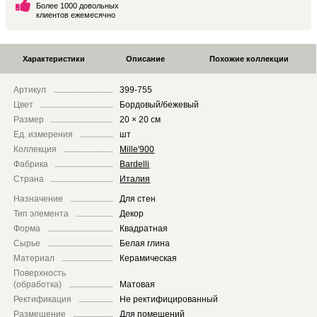
Более 1000 довольных
клиентов ежемесячно
Характеристики
Описание
Похожие коллекции
Артикул
399-755
Цвет
Бордовый/бежевый
Размер
20 × 20 см
Ед. измерения
шт
Коллекция
Mille'900
Фабрика
Bardelli
Страна
Италия
Назначение
Для стен
Тип элемента
Декор
Форма
Квадратная
Сырье
Белая глина
Материал
Керамическая
Поверхность
(обработка)
Матовая
Ректификация
Не ректифицированный
Размещение
Для помещений