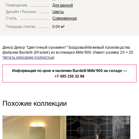
Помещение
Для ванной
Дизайн / Рисунок
Цветы
Стиль
Современная
Площадь плитки
0.04 м²
Декор Декор "Цветочный орнамент" Бордовый/бежевый производства
фабрики Bardelli (Италия) из коллекции Mille'900. Имеет размер 20 × 20
см. Bardelli Mille'900 Декор "Цветочный орнамент" Бордовый/бежевый
Чтобы представить, как декор Декор "Цветочный орнамент" Бордовый/
отлично сочетается с другими элементами коллекции Mille'900.
бежевый будет выглядеть в отделке Вашего помещения, закажите
Информация по цене и наличию Bardelli Mille'900 на складе —
бесплатный дизайн-проект с использованием элементов коллекции
Bardelli Mille'900.
+7 495 150 32 98
Похожие коллекции