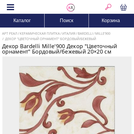
Каталог
Поиск
Корзина
АРТ РЕАЛ
КЕРАМИЧЕСКАЯ ПЛИТКА
ИТАЛИЯ
BARDELLI
MILLE'900
ДЕКОР "ЦВЕТОЧНЫЙ ОРНАМЕНТ" БОРДОВЫЙ/БЕЖЕВЫЙ
Декор Bardelli Mille'900 Декор "Цветочный
орнамент" Бордовый/бежевый 20×20 см