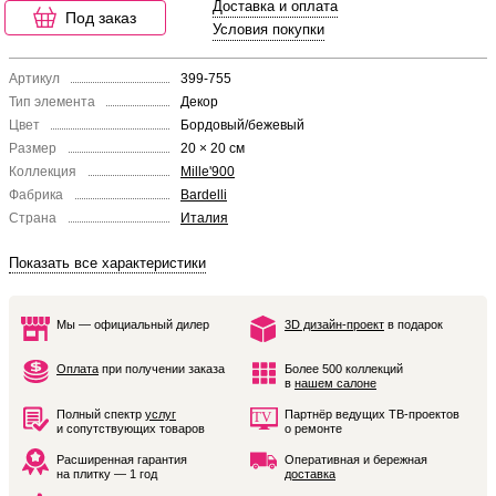
Доставка и оплата
Под заказ
Условия покупки
Артикул
399-755
Тип элемента
Декор
Цвет
Бордовый/бежевый
Размер
20 × 20 см
Коллекция
Mille'900
Фабрика
Bardelli
Страна
Италия
Показать все характеристики
Мы — официальный дилер
3D дизайн-проект
в подарок
Оплата
при получении заказа
Более 500 коллекций
в
нашем салоне
Полный спектр
услуг
Партнёр ведущих ТВ-проектов
и сопутствующих товаров
о ремонте
Расширенная гарантия
Оперативная и бережная
на плитку — 1 год
доставка