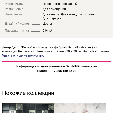
Ректификация
Не ректифицированный
Размещение
Для помещений
Помещение
Для ванной
,
Для кухни
,
Для гостиной
,
Для фартука
Дизайн / Рисунок
Цветы
Площадь плитки
0.04 м²
Декор Декор "Весна" производства фабрики Bardelli (Италия) из
коллекции Primavera Colore. Имеет размер 20 × 20 см. Bardelli Primavera
Декор "Весна" отлично сочетается с другими элементами коллекции
Чтобы представить, как декор Декор "Весна" будет выглядеть в отделке
Primavera Colore.
Вашего помещения, закажите бесплатный дизайн-проект с
Информация по цене и наличию Bardelli Primavera на
использованием элементов коллекции Bardelli Primavera Colore.
складе —
+7 495 150 32 98
Похожие коллекции