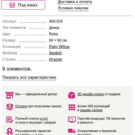
Доставка и оплата
Под заказ
Условия покупки
Артикул
400-025
Тип элемента
Декор
Цвет
Ruby
Размер
60 × 60 см
Коллекция
Ruby Willow
Фабрика
Bardelli
Страна
Италия
9 элементов.
Показать все характеристики
Мы — официальный дилер
3D дизайн-проект
в подарок
Оплата
при получении заказа
Более 500 коллекций
в
нашем салоне
Полный спектр
услуг
Партнёр ведущих ТВ-проектов
и сопутствующих товаров
о ремонте
Расширенная гарантия
Оперативная и бережная
на плитку — 1 год
доставка