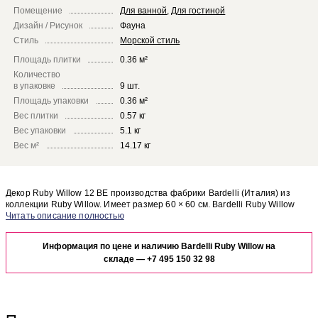
Помещение
Для ванной
,
Для гостиной
Дизайн / Рисунок
Фауна
Стиль
Морской стиль
Площадь плитки
0.36 м²
Количество
в упаковке
9 шт.
Площадь упаковки
0.36 м²
Вес плитки
0.57 кг
Вес упаковки
5.1 кг
Вес м²
14.17 кг
Декор Ruby Willow 12 BE производства фабрики Bardelli (Италия) из
коллекции Ruby Willow. Имеет размер 60 × 60 см. Bardelli Ruby Willow
Ruby Willow 12 BE отлично сочетается с другими элементами коллекции
Чтобы представить, как декор Ruby Willow 12 BE будет выглядеть в
Ruby Willow.
отделке Вашего помещения, закажите бесплатный дизайн-проект с
Информация по цене и наличию Bardelli Ruby Willow на
использованием элементов коллекции Bardelli Ruby Willow.
складе —
+7 495 150 32 98