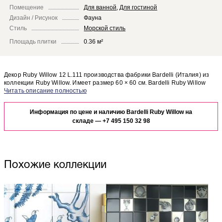
Помещение
Для ванной
,
Для гостиной
Дизайн / Рисунок
Фауна
Стиль
Морской стиль
Площадь плитки
0.36 м²
Декор Ruby Willow 12 L.111 производства фабрики Bardelli (Италия) из
коллекции Ruby Willow. Имеет размер 60 × 60 см. Bardelli Ruby Willow
Ruby Willow 12 L.111 отлично сочетается с другими элементами
Чтобы представить, как декор Ruby Willow 12 L.111 будет выглядеть в
коллекции Ruby Willow.
отделке Вашего помещения, закажите бесплатный дизайн-проект с
Информация по цене и наличию Bardelli Ruby Willow на
использованием элементов коллекции Bardelli Ruby Willow.
складе —
+7 495 150 32 98
Похожие коллекции