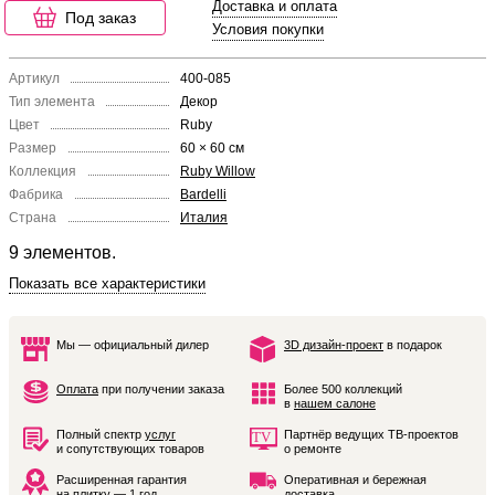
Доставка и оплата
Под заказ
Условия покупки
Артикул
400-085
Тип элемента
Декор
Цвет
Ruby
Размер
60 × 60 см
Коллекция
Ruby Willow
Фабрика
Bardelli
Страна
Италия
9 элементов.
Показать все характеристики
Мы — официальный дилер
3D дизайн-проект
в подарок
Оплата
при получении заказа
Более 500 коллекций
в
нашем салоне
Полный спектр
услуг
Партнёр ведущих ТВ-проектов
и сопутствующих товаров
о ремонте
Расширенная гарантия
Оперативная и бережная
на плитку — 1 год
доставка