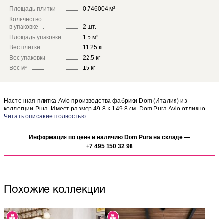
Площадь плитки
0.746004 м²
Количество
в упаковке
2 шт.
Площадь упаковки
1.5 м²
Вес плитки
11.25 кг
Вес упаковки
22.5 кг
Вес м²
15 кг
Настенная плитка Avio производства фабрики Dom (Италия) из
коллекции Pura. Имеет размер 49.8 × 149.8 см. Dom Pura Avio отлично
сочетается с другими элементами коллекции Pura.
Чтобы представить, как настенная плитка Avio будет выглядеть в
отделке Вашего помещения, закажите бесплатный дизайн-проект с
Информация по цене и наличию Dom Pura на складе —
использованием элементов коллекции Dom Pura.
+7 495 150 32 98
Похожие коллекции