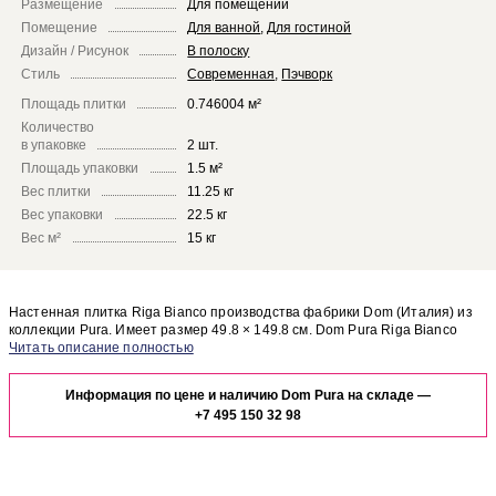
Размещение
Для помещений
Помещение
Для ванной
,
Для гостиной
Дизайн / Рисунок
В полоску
Стиль
Современная
,
Пэчворк
Площадь плитки
0.746004 м²
Количество
в упаковке
2 шт.
Площадь упаковки
1.5 м²
Вес плитки
11.25 кг
Вес упаковки
22.5 кг
Вес м²
15 кг
Настенная плитка Riga Bianco производства фабрики Dom (Италия) из
коллекции Pura. Имеет размер 49.8 × 149.8 см. Dom Pura Riga Bianco
отлично сочетается с другими элементами коллекции Pura.
Чтобы представить, как настенная плитка Riga Bianco будет выглядеть в
отделке Вашего помещения, закажите бесплатный дизайн-проект с
Информация по цене и наличию Dom Pura на складе —
использованием элементов коллекции Dom Pura.
+7 495 150 32 98