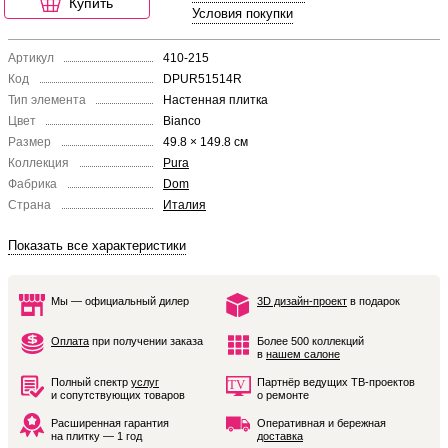
Купить
Условия покупки
Артикул
410-215
Код
DPUR51514R
Тип элемента
Настенная плитка
Цвет
Bianco
Размер
49.8 × 149.8 см
Коллекция
Pura
Фабрика
Dom
Страна
Италия
Показать все характеристики
Мы — официальный дилер
3D дизайн-проект
в подарок
Оплата
при получении заказа
Более 500 коллекций
в
нашем салоне
Полный спектр
услуг
Партнёр ведущих ТВ-проектов
и сопутствующих товаров
о ремонте
Расширенная гарантия
Оперативная и бережная
на плитку — 1 год
доставка