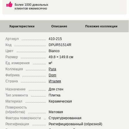
Более 1000 довольных
клиентов ежемесячно
Характеристики
Описание
Похожие коллекции
Артикул
410-215
Код
DPUR51514R
Цвет
Bianco
Размер
49.8 × 149.8 см
Ед. измерения
м²
Коллекция
Pura
Фабрика
Dom
Страна
Италия
Назначение
Для стен
Тип элемента
Плитка
Материал
Керамическая
Поверхность
(обработка)
Матовая
Фактура поверхности
Структурированная
Ректификация
Ректифицированный (обрезной)