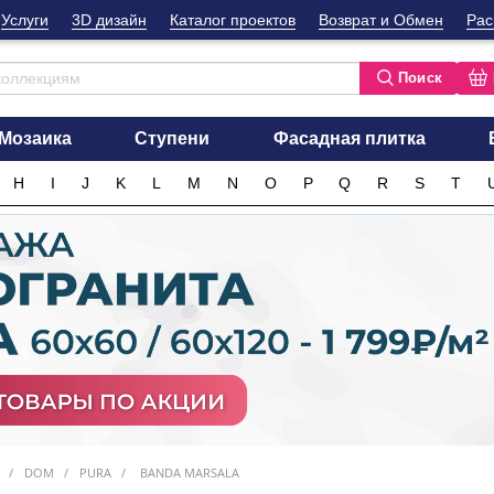
Услуги
3D дизайн
Каталог проектов
Возврат и Обмен
Рас
Поиск
Мозаика
Ступени
Фасадная плитка
H
I
J
K
L
M
N
O
P
Q
R
S
T
DOM
PURA
BANDA MARSALA