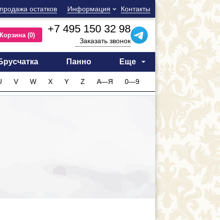
продажа остатков
Информация
Контакты
+7 495 150 32 98
Корзина
(0)
Заказать звонок
Брусчатка
Панно
Еще
U
V
W
X
Y
Z
А—Я
0—9