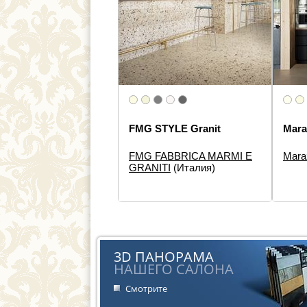
FMG STYLE Granit
Mara
FMG FABBRICA MARMI E
Mara
Размеры:
30×30
Разм
GRANITI
(Италия)
Типы элементов:
Керамогранит
Типы 
плитк
Дизайн:
Под камень
Дизай
Стиль:
Современная, Лофт
Стиль
3D ПАНОРАМА
НАШЕГО САЛОНА
Смотрите