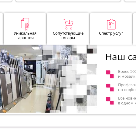
Уникальная
Сопутствующие
Спектр услуг
гарантия
товары
Наш са
Более 50
и мозаик
Професс
по подбо
Все нови
в одном 