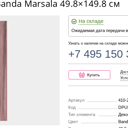
anda Marsala 49.8×149.8 см
На складе
Ожидаемая дата передачи в
Узнать о наличии на складе можн
+7 495 150 
Дост
Купить
Усло
Артикул
410-
Код
DPU
Тип элемента
Деко
Цвет
Band