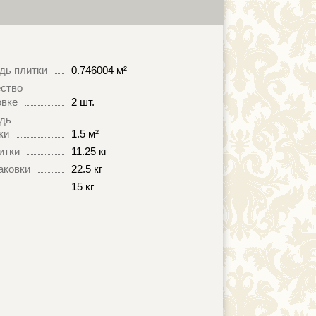
дь плитки
0.746004 м²
ство
овке
2 шт.
дь
ки
1.5 м²
итки
11.25 кг
аковки
22.5 кг
15 кг