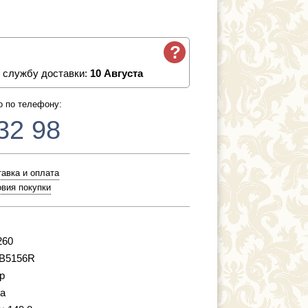
?
 службу доставки:
10 Августа
о по телефону:
32 98
авка и оплата
вия покупки
260
B5156R
р
a