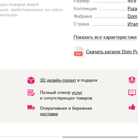
Размер
49.8
тура товаров могут
Коллекция
Pura
ений, представленных на сайте
ониторов.
Фабрика
Dom
Страна
Итал
Показать все характеристики
Скачать каталог Dom Pu
3D дизайн-проект
в подарок
Полный спектр
услуг
и сопутствующих товаров
Оперативная и бережная
доставка