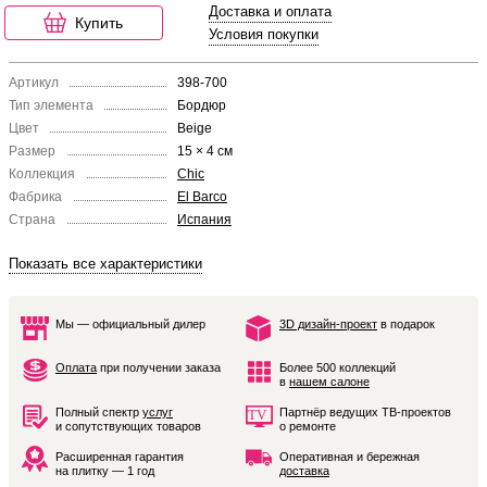
Доставка и оплата
Купить
Условия покупки
Артикул
398-700
Тип элемента
Бордюр
Цвет
Beige
Размер
15 × 4 см
Коллекция
Chic
Фабрика
El Barco
Страна
Испания
Показать все характеристики
Мы — официальный дилер
3D дизайн-проект
в подарок
Оплата
при получении заказа
Более 500 коллекций
в
нашем салоне
Полный спектр
услуг
Партнёр ведущих ТВ-проектов
и сопутствующих товаров
о ремонте
Расширенная гарантия
Оперативная и бережная
на плитку — 1 год
доставка