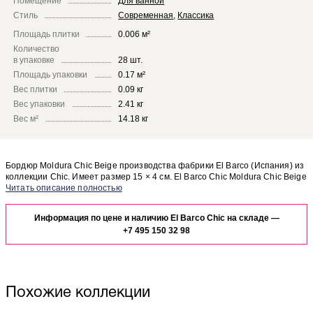
Помещение
Для ванной
Стиль
Современная
,
Классика
Площадь плитки
0.006 м²
Количество
в упаковке
28 шт.
Площадь упаковки
0.17 м²
Вес плитки
0.09 кг
Вес упаковки
2.41 кг
Вес м²
14.18 кг
Бордюр Moldura Chic Beige производства фабрики El Barco (Испания) из
коллекции Chic. Имеет размер 15 × 4 см. El Barco Chic Moldura Chic Beige
отлично сочетается с другими элементами коллекции Chic.
Чтобы представить, как бордюр Moldura Chic Beige будет выглядеть в
отделке Вашего помещения, закажите бесплатный дизайн-проект с
Информация по цене и наличию El Barco Chic на складе —
использованием элементов коллекции El Barco Chic.
+7 495 150 32 98
Похожие коллекции