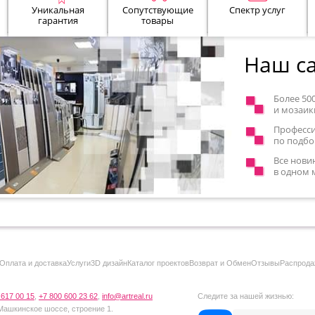
Уникальная
Сопутствующие
Спектр услуг
гарантия
товары
Наш са
Более 50
и мозаик
Професс
по подбо
Все нови
в одном 
Оплата и доставка
Услуги
3D дизайн
Каталог проектов
Возврат и Обмен
Отзывы
Распрода
 617 00 15
,
+7 800 600 23 62
,
info@artreal.ru
Следите за нашей жизнью:
 Машкинское шоссе, строение 1.