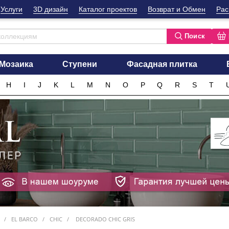
Услуги
3D дизайн
Каталог проектов
Возврат и Обмен
Рас
Поиск
Мозаика
Ступени
Фасадная плитка
H
I
J
K
L
M
N
O
P
Q
R
S
T
EL BARCO
CHIC
DECORADO CHIC GRIS