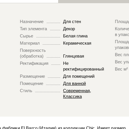
Назначение
Для стен
Площа
Тип элемента
Декор
Количе
в упак
Сырье
Белая глина
Площа
Материал
Керамическая
упаков
Поверхность
Вес пл
(обработка)
Глянцевая
Вес уп
Ректификация
Не
ректифицированный
Вес м²
Размещение
Для помещений
Помещение
Для ванной
Стиль
Современная
,
Классика
а фабрики El Barco (Италия) из коллекции Chic. Имеет размер