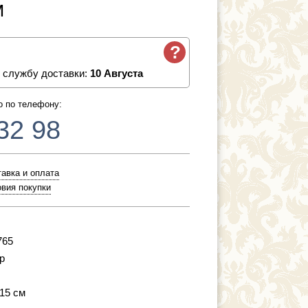
м
?
 службу доставки:
10 Августа
о по телефону:
32 98
авка и оплата
вия покупки
765
р
 15 см