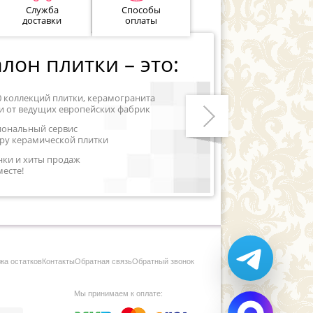
Служба
Способы
доставки
оплаты
лон плитки – это:
0 коллекций плитки, керамогранита
и от ведущих европейских фабрик
иональный сервис
ру керамической плитки
Следующий
нки и хиты продаж
месте!
жа остатков
Контакты
Обратная связь
Обратный звонок
Мы принимаем к оплате: