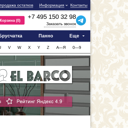
продажа остатков
Информация
Контакты
+7 495 150 32 98
Корзина
(0)
Заказать звонок
Брусчатка
Панно
Еще
U
V
W
X
Y
Z
А—Я
0—9