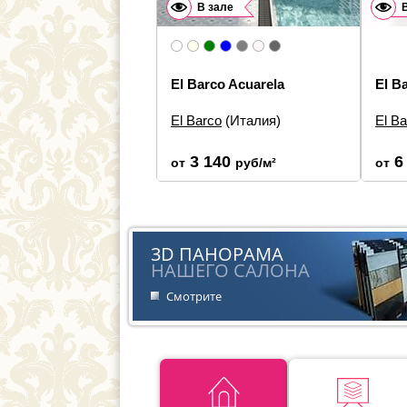
В зале
El Barco Acuarela
El B
El Barco
(Италия)
El Ba
Размеры:
7.5×30
Разм
Типы элементов:
Настенная
Типы 
3 140
6
от
руб/м²
от
плитка
плитк
Дизайн:
Моноколор
Дизай
Стиль:
Классика, Современная
Стиль
3D ПАНОРАМА
НАШЕГО САЛОНА
Смотрите