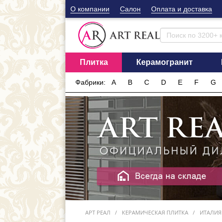
О компании
Cалон
Оплата и доставка
Плитка
Керамогранит
Фабрики:
A
B
C
D
E
F
G
АРТ РЕАЛ
КЕРАМИЧЕСКАЯ ПЛИТКА
ИТАЛИЯ