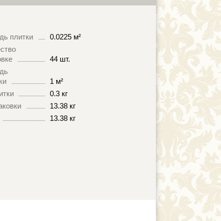
дь плитки
0.0225 м²
ство
овке
44 шт.
дь
ки
1 м²
итки
0.3 кг
аковки
13.38 кг
13.38 кг