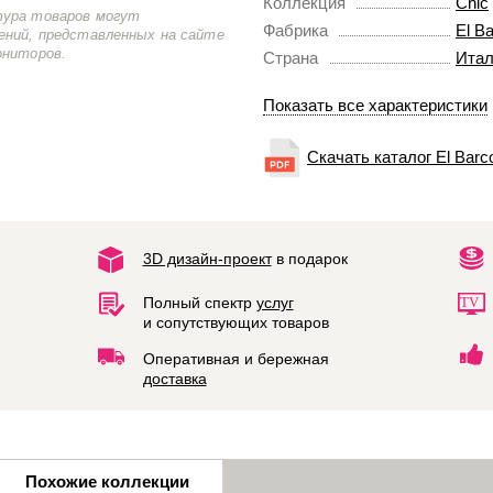
Коллекция
Chic
тура товаров могут
Фабрика
El B
ений, представленных на сайте
ониторов.
Страна
Итал
Показать все характеристики
Скачать каталог El Barc
3D дизайн-проект
в подарок
Полный спектр
услуг
и сопутствующих товаров
Оперативная и бережная
доставка
Похожие коллекции