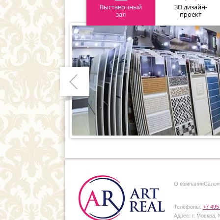
Выставочный
3D дизайн-
зал
проект
Предыдущий
О компании
Cалон
Телефоны:
+7 495
Адрес:
г. Москва,