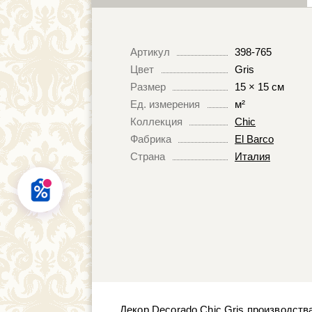
Артикул
398-765
Цвет
Gris
Размер
15 × 15 см
Ед. измерения
м²
Коллекция
Chic
Фабрика
El Barco
Страна
Италия
Декор Decorado Chic Gris производств