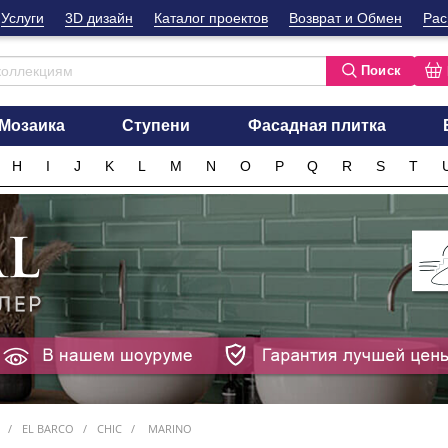
Услуги
3D дизайн
Каталог проектов
Возврат и Обмен
Рас
Поиск
Мозаика
Ступени
Фасадная плитка
H
I
J
K
L
M
N
O
P
Q
R
S
T
EL BARCO
CHIC
MARINO