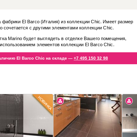
 фабрики El Barco (Италия) из коллекции Chic. Имеет размер
чно сочетается с другими элементами коллекции Chic.
тка Marino будет выглядеть в отделке Вашего помещения,
использованием элементов коллекции El Barco Chic.
личию El Barco Chic на складе —
+7 495 150 32 98