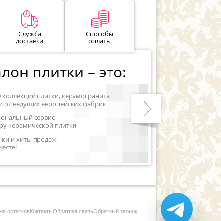
Служба
Способы
доставки
оплаты
лон плитки – это:
0 коллекций плитки, керамогранита
и от ведущих европейских фабрик
иональный сервис
ру керамической плитки
Следующий
нки и хиты продаж
месте!
жа остатков
Контакты
Обратная связь
Обратный звонок