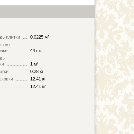
дь плитки
0.0225 м²
ство
овке
44 шт.
дь
ки
1 м²
итки
0.28 кг
аковки
12.41 кг
12.41 кг