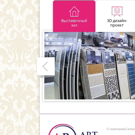
Выставочный
3D дизайн-
зал
проект
Предыдущий
О компании
Cалон