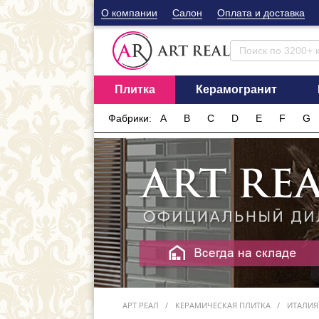
О компании
Cалон
Оплата и доставка
Плитка
Керамогранит
Фабрики:
A
B
C
D
E
F
G
АРТ РЕАЛ
КЕРАМИЧЕСКАЯ ПЛИТКА
ИТАЛИЯ