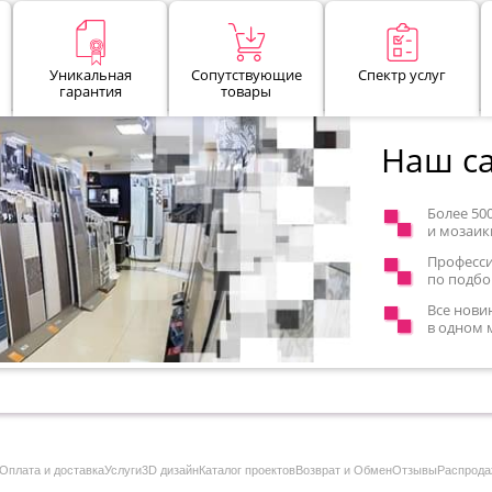
Уникальная
Сопутствующие
Спектр услуг
гарантия
товары
Наш са
Более 50
и мозаик
Професс
по подбо
Все нови
в одном 
Оплата и доставка
Услуги
3D дизайн
Каталог проектов
Возврат и Обмен
Отзывы
Распрода