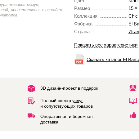
Цвет
Mari
тура товаров могут
Размер
15 ×
ений, представленных на сайте
ониторов.
Коллекция
Chic
Фабрика
El B
Страна
Итал
Показать все характеристики
Скачать каталог El Barc
3D дизайн-проект
в подарок
Полный спектр
услуг
и сопутствующих товаров
Оперативная и бережная
доставка