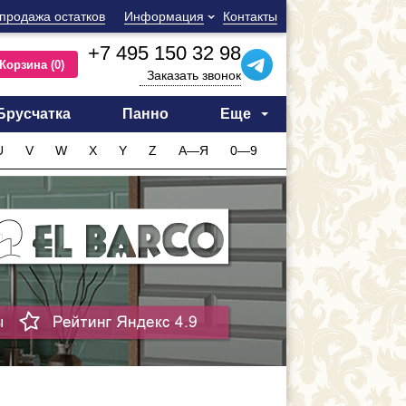
продажа остатков
Информация
Контакты
+7 495 150 32 98
Корзина
(0)
Заказать звонок
Брусчатка
Панно
Еще
U
V
W
X
Y
Z
А—Я
0—9