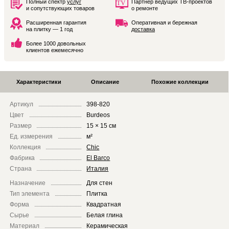
Полный спектр
услуг
Партнёр ведущих ТВ-проектов
и сопутствующих товаров
о ремонте
Расширенная гарантия
Оперативная и бережная
на плитку — 1 год
доставка
Более 1000 довольных
клиентов ежемесячно
Характеристики
Описание
Похожие коллекции
Артикул
398-820
Цвет
Burdeos
Размер
15 × 15 см
Ед. измерения
м²
Коллекция
Chic
Фабрика
El Barco
Страна
Италия
Назначение
Для стен
Тип элемента
Плитка
Форма
Квадратная
Сырье
Белая глина
Материал
Керамическая