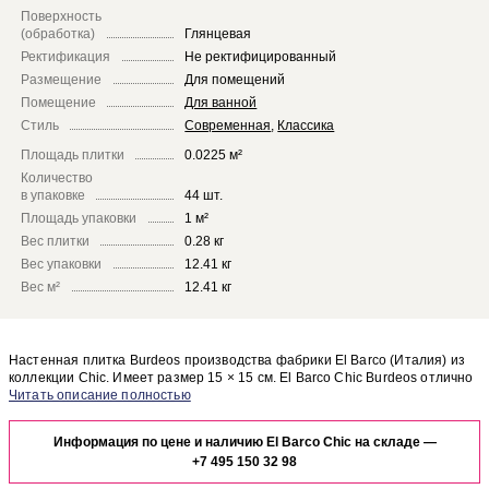
Поверхность
(обработка)
Глянцевая
Ректификация
Не ректифицированный
Размещение
Для помещений
Помещение
Для ванной
Стиль
Современная
,
Классика
Площадь плитки
0.0225 м²
Количество
в упаковке
44 шт.
Площадь упаковки
1 м²
Вес плитки
0.28 кг
Вес упаковки
12.41 кг
Вес м²
12.41 кг
Настенная плитка Burdeos производства фабрики El Barco (Италия) из
коллекции Chic. Имеет размер 15 × 15 см. El Barco Chic Burdeos отлично
сочетается с другими элементами коллекции Chic.
Чтобы представить, как настенная плитка Burdeos будет выглядеть в
отделке Вашего помещения, закажите бесплатный дизайн-проект с
Информация по цене и наличию El Barco Chic на складе —
использованием элементов коллекции El Barco Chic.
+7 495 150 32 98