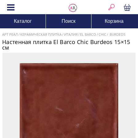
Каталог
Поиск
Корзина
АРТ РЕАЛ
КЕРАМИЧЕСКАЯ ПЛИТКА
ИТАЛИЯ
EL BARCO
CHIC
BURDEOS
Настенная плитка El Barco Chic Burdeos 15×15
см