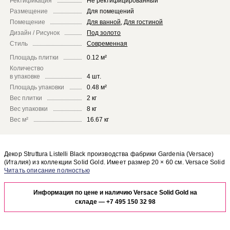
Ректификация
Не ректифицированный
Размещение
Для помещений
Помещение
Для ванной
,
Для гостиной
Дизайн / Рисунок
Под золото
Стиль
Современная
Площадь плитки
0.12 м²
Количество
в упаковке
4 шт.
Площадь упаковки
0.48 м²
Вес плитки
2 кг
Вес упаковки
8 кг
Вес м²
16.67 кг
Декор Struttura Listelli Black производства фабрики Gardenia (Versace)
(Италия) из коллекции Solid Gold. Имеет размер 20 × 60 см. Versace Solid
Gold Struttura Listelli Black отлично сочетается с другими элементами
Чтобы представить, как декор Struttura Listelli Black будет выглядеть в
коллекции Solid Gold.
отделке Вашего помещения, закажите бесплатный дизайн-проект с
Информация по цене и наличию Versace Solid Gold на
использованием элементов коллекции Gardenia (Versace) Solid Gold.
складе —
+7 495 150 32 98