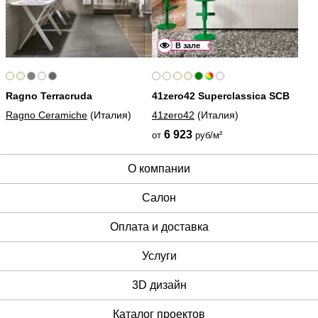
В зале
Ragno Terracruda
41zero42 Superclassica SCB
Ragno Ceramiche
(Италия)
41zero42
(Италия)
6 923
от
руб/м²
О компании
Cалон
Оплата и доставка
Услуги
3D дизайн
Каталог проектов