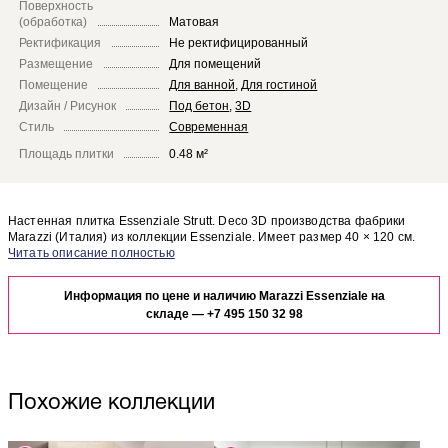
Поверхность
(обработка)
Матовая
Ректификация
Не ректифицированный
Размещение
Для помещений
Помещение
Для ванной
,
Для гостиной
Дизайн / Рисунок
Под бетон
,
3D
Стиль
Современная
Площадь плитки
0.48 м²
Настенная плитка Essenziale Strutt. Deco 3D производства фабрики
Marazzi (Италия) из коллекции Essenziale. Имеет размер 40 × 120 см.
Marazzi Essenziale Essenziale Strutt. Deco 3D отлично сочетается с
Чтобы представить, как настенная плитка Essenziale Strutt. Deco 3D
другими элементами коллекции Essenziale.
будет выглядеть в отделке Вашего помещения, закажите бесплатный
Информация по цене и наличию Marazzi Essenziale на
дизайн-проект с использованием элементов коллекции Marazzi
Essenziale.
складе —
+7 495 150 32 98
Похожие коллекции