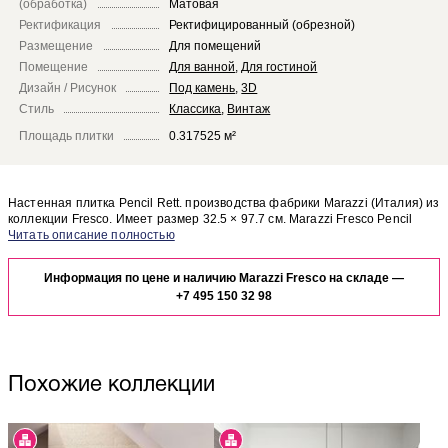
(обработка)
Матовая
Ректификация
Ректифицированный (обрезной)
Размещение
Для помещений
Помещение
Для ванной
,
Для гостиной
Дизайн / Рисунок
Под камень
,
3D
Стиль
Классика
,
Винтаж
Площадь плитки
0.317525 м²
Настенная плитка Pencil Rett. производства фабрики Marazzi (Италия) из
коллекции Fresco. Имеет размер 32.5 × 97.7 см. Marazzi Fresco Pencil
Rett. отлично сочетается с другими элементами коллекции Fresco.
Чтобы представить, как настенная плитка Pencil Rett. будет выглядеть в
отделке Вашего помещения, закажите бесплатный дизайн-проект с
Информация по цене и наличию Marazzi Fresco на складе —
использованием элементов коллекции Marazzi Fresco.
+7 495 150 32 98
Похожие коллекции