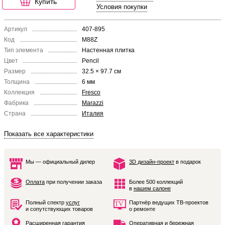
Купить
Условия покупки
Артикул
407-895
Код
M88Z
Тип элемента
Настенная плитка
Цвет
Pencil
Размер
32.5 × 97.7 см
Толщина
6 мм
Коллекция
Fresco
Фабрика
Marazzi
Страна
Италия
Показать все характеристики
Мы — официальный дилер
3D дизайн-проект
в подарок
Оплата
при получении заказа
Более 500 коллекций
в
нашем салоне
Полный спектр
услуг
Партнёр ведущих ТВ-проектов
и сопутствующих товаров
о ремонте
Расширенная гарантия
Оперативная и бережная