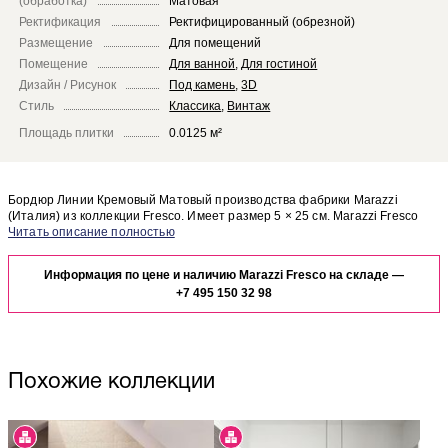
(обработка)
Матовая
Ректификация
Ректифицированный (обрезной)
Размещение
Для помещений
Помещение
Для ванной
,
Для гостиной
Дизайн / Рисунок
Под камень
,
3D
Стиль
Классика
,
Винтаж
Площадь плитки
0.0125 м²
Бордюр Линии Кремовый Матовый производства фабрики Marazzi
(Италия) из коллекции Fresco. Имеет размер 5 × 25 см. Marazzi Fresco
Линии Кремовый Матовый отлично сочетается с другими элементами
Чтобы представить, как бордюр Линии Кремовый Матовый будет
коллекции Fresco.
выглядеть в отделке Вашего помещения, закажите бесплатный дизайн-
Информация по цене и наличию Marazzi Fresco на складе —
проект с использованием элементов коллекции Marazzi Fresco.
+7 495 150 32 98
Похожие коллекции