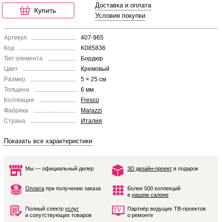
Доставка и оплата
Купить
Условия покупки
Артикул
407-965
Код
K085836
Тип элемента
Бордюр
Цвет
Кремовый
Размер
5 × 25 см
Толщина
6 мм
Коллекция
Fresco
Фабрика
Marazzi
Страна
Италия
Показать все характеристики
Мы — официальный дилер
3D дизайн-проект
в подарок
Оплата
при получении заказа
Более 500 коллекций
в
нашем салоне
Полный спектр
услуг
Партнёр ведущих ТВ-проектов
и сопутствующих товаров
о ремонте