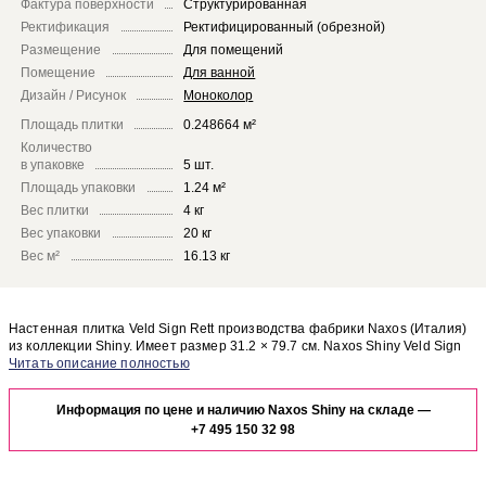
Фактура поверхности
Структурированная
Ректификация
Ректифицированный (обрезной)
Размещение
Для помещений
Помещение
Для ванной
Дизайн / Рисунок
Моноколор
Площадь плитки
0.248664 м²
Количество
в упаковке
5 шт.
Площадь упаковки
1.24 м²
Вес плитки
4 кг
Вес упаковки
20 кг
Вес м²
16.13 кг
Настенная плитка Veld Sign Rett производства фабрики Naxos (Италия)
из коллекции Shiny. Имеет размер 31.2 × 79.7 см. Naxos Shiny Veld Sign
Rett отлично сочетается с другими элементами коллекции Shiny.
Чтобы представить, как настенная плитка Veld Sign Rett будет выглядеть
в отделке Вашего помещения, закажите бесплатный дизайн-проект с
Информация по цене и наличию Naxos Shiny на складе —
использованием элементов коллекции Naxos Shiny.
+7 495 150 32 98