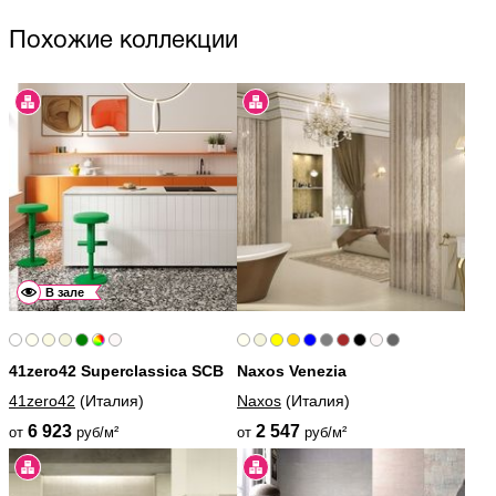
Похожие коллекции
В зале
41zero42 Superclassica SCB
Naxos Venezia
41zero42
(Италия)
Naxos
(Италия)
6 923
2 547
от
руб/м²
от
руб/м²