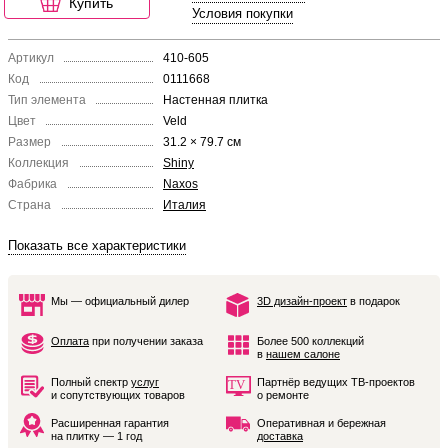
Купить
Условия покупки
Артикул
410-605
Код
0111668
Тип элемента
Настенная плитка
Цвет
Veld
Размер
31.2 × 79.7 см
Коллекция
Shiny
Фабрика
Naxos
Страна
Италия
Показать все характеристики
Мы — официальный дилер
3D дизайн-проект
в подарок
Оплата
при получении заказа
Более 500 коллекций
в
нашем салоне
Полный спектр
услуг
Партнёр ведущих ТВ-проектов
и сопутствующих товаров
о ремонте
Расширенная гарантия
Оперативная и бережная
на плитку — 1 год
доставка