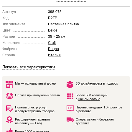
Артикул
398-075
Код
R2FP
Тип элемента
Настенная плитка
Цвет
Beige
Размер
38 × 25 см
Коллекция
Craft
Фабрика
Ragno
Страна
Италия
Показать все характеристики
Мы — официальный дилер
3D дизайн-проект
в подарок
Оплата
при получении заказа
Более 500 коллекций
в
нашем салоне
Полный спектр
услуг
Партнёр ведущих ТВ-проектов
и сопутствующих товаров
о ремонте
Расширенная гарантия
Оперативная и бережная
на плитку — 1 год
доставка
Более 1000 довольных