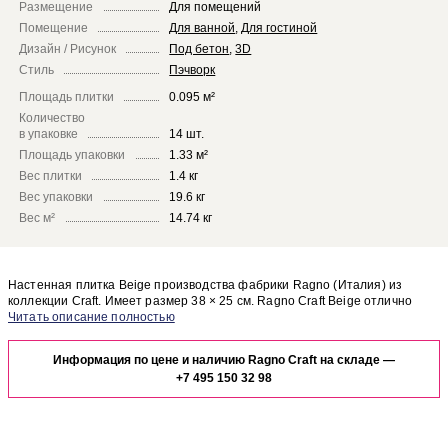
Размещение
Для помещений
Помещение
Для ванной
,
Для гостиной
Дизайн / Рисунок
Под бетон
,
3D
Стиль
Пэчворк
Площадь плитки
0.095 м²
Количество
в упаковке
14 шт.
Площадь упаковки
1.33 м²
Вес плитки
1.4 кг
Вес упаковки
19.6 кг
Вес м²
14.74 кг
Настенная плитка Beige производства фабрики Ragno (Италия) из
коллекции Craft. Имеет размер 38 × 25 см. Ragno Craft Beige отлично
сочетается с другими элементами коллекции Craft.
Чтобы представить, как настенная плитка Beige будет выглядеть в
отделке Вашего помещения, закажите бесплатный дизайн-проект с
Информация по цене и наличию Ragno Craft на складе —
использованием элементов коллекции Ragno Craft.
+7 495 150 32 98