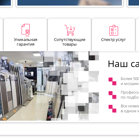
Уникальная
Сопутствующие
Спектр услуг
гарантия
товары
Наш са
Более 50
и мозаик
Професс
по подбо
Все нови
в одном 