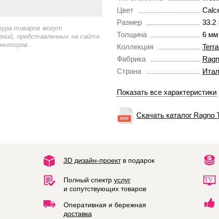
Цвет
Calc
Размер
33.2 
тура товаров могут
Толщина
6 мм
ений, представленных на сайте
ониторов.
Коллекция
Terr
Фабрика
Rag
Страна
Итал
Показать все характеристики
Скачать каталог Ragno T
3D дизайн-проект
в подарок
Полный спектр
услуг
и сопутствующих товаров
Оперативная и бережная
доставка