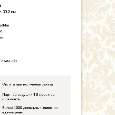
e
× 33.2 см
acruda
no
ия
erracruda
Оплата
при получении заказа
Партнёр ведущих ТВ-проектов
о ремонте
Более 1000 довольных клиентов
ежемесячно