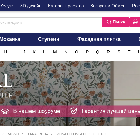
Услуги
3D дизайн
Каталог проектов
Возврат и Обмен
Рас
Поиск
Мозаика
Ступени
Фасадная плитка
H
I
J
K
L
M
N
O
P
Q
R
S
T
RAGNO
TERRACRUDA
MOSAICO LISCA DI PESCE CALCE