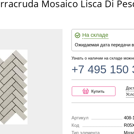
racruda Mosaico Lisca Di Pes
На складе
Ожидаемая дата передачи в
Узнать о наличии на складе можн
+7 495 150 
Дост
Купить
Усло
Артикул
408-
Код
R05
Тип элемента
Моза