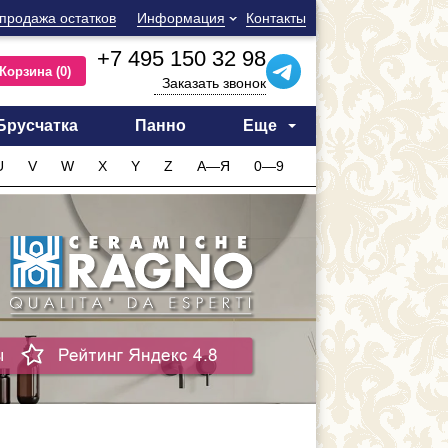
продажа остатков
Информация
Контакты
+7 495 150 32 98
Корзина
(0)
Заказать звонок
Брусчатка
Панно
Еще
U
V
W
X
Y
Z
А—Я
0—9