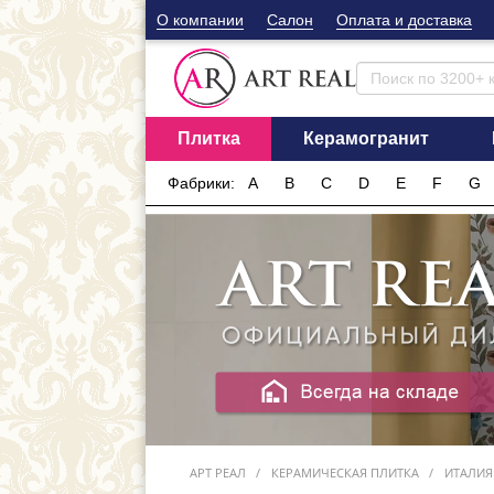
О компании
Cалон
Оплата и доставка
Плитка
Керамогранит
Фабрики:
A
B
C
D
E
F
G
АРТ РЕАЛ
КЕРАМИЧЕСКАЯ ПЛИТКА
ИТАЛИЯ