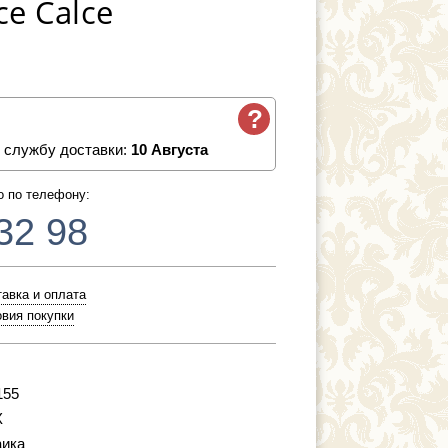
ce Calce
?
 службу доставки:
10 Августа
о по телефону:
32 98
авка и оплата
вия покупки
155
X
ика